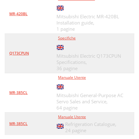
MR-420BL
Mitsubishi Electric MR-420BL
Installation guide,
1 pagine
Specifiche
Q173CPUN
Mitsubishi Electric Q173CPUN
Specifications,
36 pagine
Manuale Utente
MR-385CL
Mitsubishi General-Purpose AC
Servo Sales and Service,
64 pagine
Manuale Utente
MR-385CL
Refrigeration Catalogue,
24 pagine