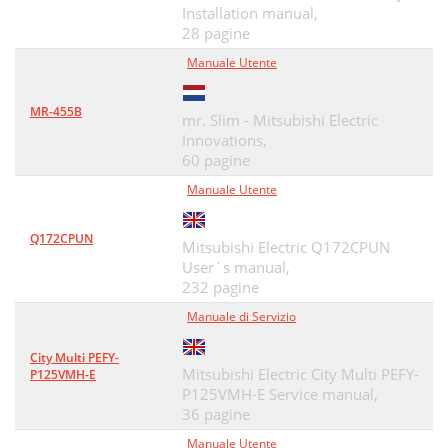
Installation manual,
28 pagine
Manuale Utente
MR-455B
mr. Slim - Mitsubishi Electric
Innovations,
60 pagine
Manuale Utente
Q172CPUN
Mitsubishi Electric Q172CPUN
User`s manual,
232 pagine
Manuale di Servizio
City Multi PEFY-
Mitsubishi Electric City Multi PEFY-
P125VMH-E
P125VMH-E Service manual,
36 pagine
Manuale Utente