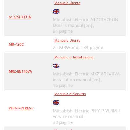
Manuale Utente
A172SHCPUN
Mitsubishi Electric A172SHCPUN
User`s manual [en] ,
84 pagine
Manuale Utente
MR-420C
2 - MBWorld,
184 pagine
Manuale di Installazione
MXZ-8B140VA
Mitsubishi Electric MXZ-8B140VA
Installation manual [en] ,
16 pagine
Manuale di Servizio
PFFY-P-VLRM-E
Mitsubishi Electric PFFY-P-VLRM-E
Service manual,
33 pagine