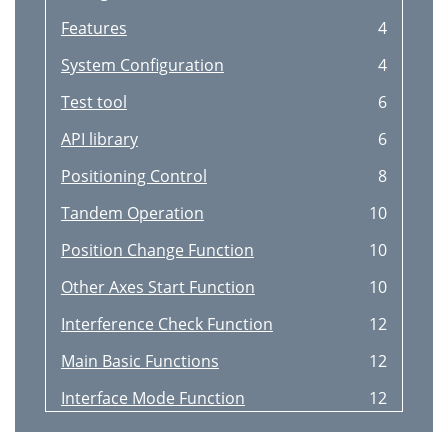
Features
4
System Configuration
4
Test tool
6
API library
6
Positioning Control
8
Tandem Operation
10
Position Change Function
10
Other Axes Start Function
10
Interference Check Function
12
Main Basic Functions
12
Interface Mode Function
12
Control specification
14