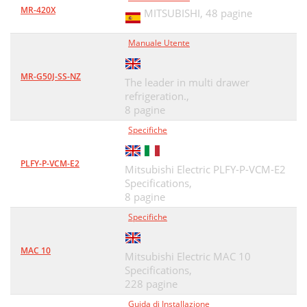
MR-420X
MITSUBISHI,
48 pagine
Manuale Utente
MR-G50J-SS-NZ
The leader in multi drawer
refrigeration.,
8 pagine
Specifiche
PLFY-P-VCM-E2
Mitsubishi Electric PLFY-P-VCM-E2
Specifications,
8 pagine
Specifiche
MAC 10
Mitsubishi Electric MAC 10
Specifications,
228 pagine
Guida di Installazione