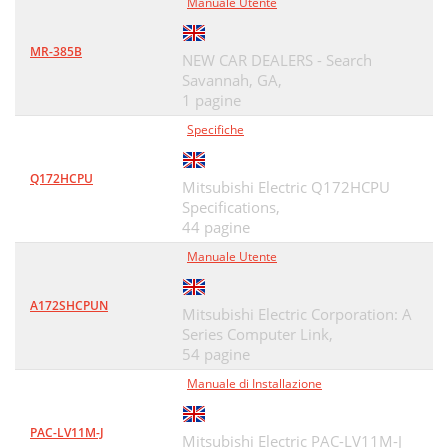
Manuale Utente
MR-385B
NEW CAR DEALERS - Search
Savannah, GA,
1 pagine
Specifiche
Q172HCPU
Mitsubishi Electric Q172HCPU
Specifications,
44 pagine
Manuale Utente
A172SHCPUN
Mitsubishi Electric Corporation: A
Series Computer Link,
54 pagine
Manuale di Installazione
PAC-LV11M-J
Mitsubishi Electric PAC-LV11M-J