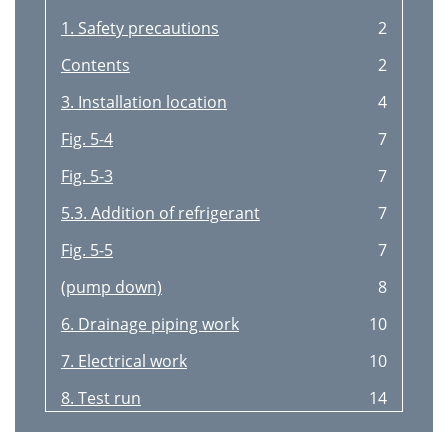
1. Safety precautions
2
Contents
2
3. Installation location
4
Fig. 5-4
7
Fig. 5-3
7
5.3. Addition of refrigerant
7
Fig. 5-5
7
(pump down)
8
6. Drainage piping work
10
7. Electrical work
10
8. Test run
14
9. Special Functions
15