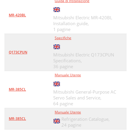
Guida di Installazione
MR-420BL
Mitsubishi Electric MR-420BL
Installation guide,
1 pagine
Specifiche
Q173CPUN
Mitsubishi Electric Q173CPUN
Specifications,
36 pagine
Manuale Utente
MR-385CL
Mitsubishi General-Purpose AC
Servo Sales and Service,
64 pagine
Manuale Utente
MR-385CL
Refrigeration Catalogue,
24 pagine