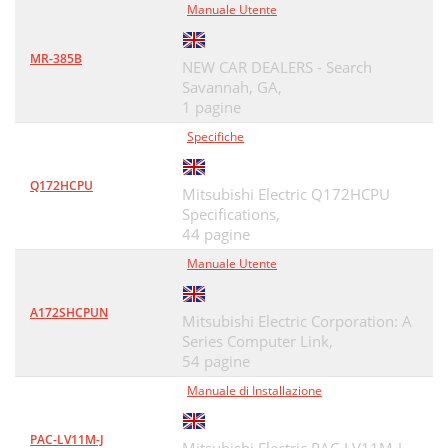
Manuale Utente
MR-385B
NEW CAR DEALERS - Search
Savannah, GA,
1 pagine
Specifiche
Q172HCPU
Mitsubishi Electric Q172HCPU
Specifications,
44 pagine
Manuale Utente
A172SHCPUN
Mitsubishi Electric Corporation: A
Series Computer Link,
54 pagine
Manuale di Installazione
PAC-LV11M-J