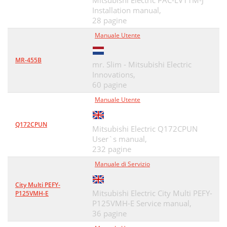
Mitsubishi Electric PAC-LV11M-J
Installation manual,
28 pagine
Manuale Utente
MR-455B
mr. Slim - Mitsubishi Electric
Innovations,
60 pagine
Manuale Utente
Q172CPUN
Mitsubishi Electric Q172CPUN
User`s manual,
232 pagine
Manuale di Servizio
City Multi PEFY-
Mitsubishi Electric City Multi PEFY-
P125VMH-E
P125VMH-E Service manual,
36 pagine