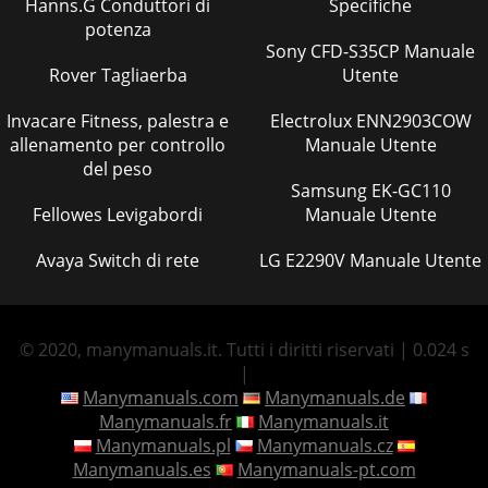
Hanns.G Conduttori di
Specifiche
potenza
Sony CFD-S35CP Manuale
Rover Tagliaerba
Utente
Invacare Fitness, palestra e
Electrolux ENN2903COW
allenamento per controllo
Manuale Utente
del peso
Samsung EK-GC110
Fellowes Levigabordi
Manuale Utente
Avaya Switch di rete
LG E2290V Manuale Utente
© 2020, manymanuals.it. Tutti i diritti riservati | 0.024 s
|
Manymanuals.com
Manymanuals.de
Manymanuals.fr
Manymanuals.it
Manymanuals.pl
Manymanuals.cz
Manymanuals.es
Manymanuals-pt.com