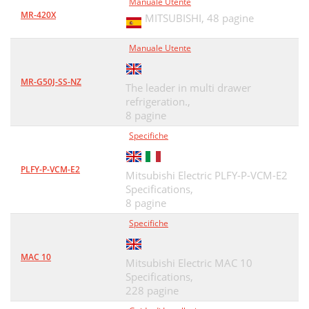
Manuale Utente
MR-420X
MITSUBISHI,
48 pagine
Manuale Utente
MR-G50J-SS-NZ
The leader in multi drawer
refrigeration.,
8 pagine
Specifiche
PLFY-P-VCM-E2
Mitsubishi Electric PLFY-P-VCM-E2
Specifications,
8 pagine
Specifiche
MAC 10
Mitsubishi Electric MAC 10
Specifications,
228 pagine