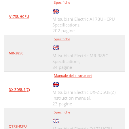
Specifiche
A173UHCPU
Mitsubishi Electric A173UHCPU
Specifications,
202 pagine
Specifiche
MR-385C
Mitsubishi Electric MR-385C
Specifications,
84 pagine
Manuale delle Istruzioni
DX-ZD5UE(Z)
Mitsubishi Electric DX-ZD5UE(Z)
Instruction manual,
23 pagine
Specifiche
Q173HCPU
Mitsubishi Electric Q173HCPU