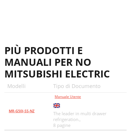
PIÙ PRODOTTI E
MANUALI PER NO
MITSUBISHI ELECTRIC
Modelli
Tipo di Documento
Manuale Utente
MR-G50J-SS-NZ
The leader in multi drawer
refrigeration.,
8 pagine