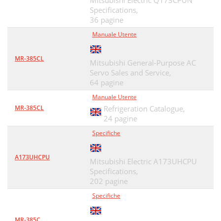
Mitsubishi Electric Q173CPUN
Specifications,
36 pagine
Manuale Utente
MR-385CL
Mitsubishi General-Purpose AC
Servo Sales and Service,
64 pagine
Manuale Utente
MR-385CL
Refrigeration Catalogue,
24 pagine
Specifiche
A173UHCPU
Mitsubishi Electric A173UHCPU
Specifications,
202 pagine
Specifiche
MR-385C