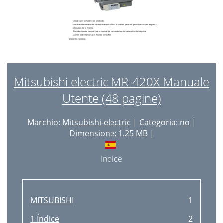
Mitsubishi electric MR-420X Manuale
Utente (48 pagine)
Marchio:
Mitsubishi-electric
| Categoria:
no
|
Dimensione: 1.25 MB |
Indice
MITSUBISHI
1
1 Índice
2