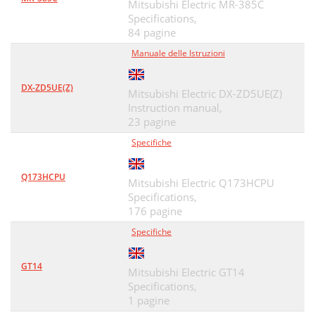
Mitsubishi Electric MR-385C
Specifications,
84 pagine
Manuale delle Istruzioni
DX-ZD5UE(Z)
Mitsubishi Electric DX-ZD5UE(Z)
Instruction manual,
23 pagine
Specifiche
Q173HCPU
Mitsubishi Electric Q173HCPU
Specifications,
176 pagine
Specifiche
GT14
Mitsubishi Electric GT14
Specifications,
1 pagine