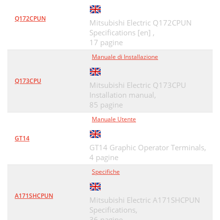
Q172CPUN
Mitsubishi Electric Q172CPUN
Specifications [en] ,
17 pagine
Manuale di Installazione
Q173CPU
Mitsubishi Electric Q173CPU
Installation manual,
85 pagine
Manuale Utente
GT14
GT14 Graphic Operator Terminals,
4 pagine
Specifiche
A171SHCPUN
Mitsubishi Electric A171SHCPUN
Specifications,
36 pagine