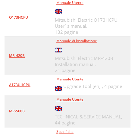
Manuale Utente
Q173HCPU
Mitsubishi Electric Q173HCPU
User`s manual,
132 pagine
Manuale di Installazione
MR-420B
Mitsubishi Electric MR-420B
Installation manual,
21 pagine
Manuale Utente
A173UHCPU
Upgrade Tool [en] ,
4 pagine
Manuale Utente
MR-560B
TECHNICAL & SERVICE MANUAL,
44 pagine
Specifiche