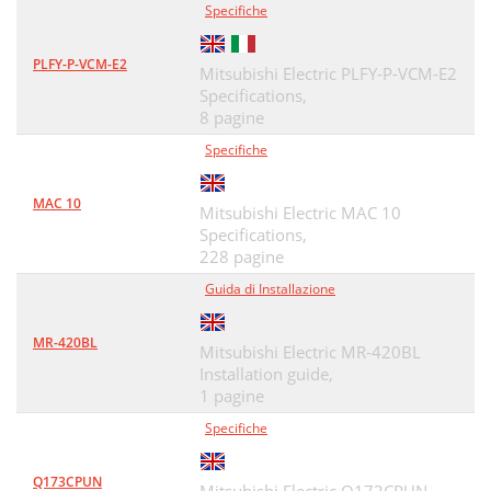
Specifiche
PLFY-P-VCM-E2
Mitsubishi Electric PLFY-P-VCM-E2
Specifications,
8 pagine
Specifiche
MAC 10
Mitsubishi Electric MAC 10
Specifications,
228 pagine
Guida di Installazione
MR-420BL
Mitsubishi Electric MR-420BL
Installation guide,
1 pagine
Specifiche
Q173CPUN