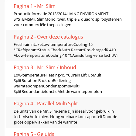
Pagina 1 - Mr. Slim
Productinformatie 2013/2014LIVING ENVIRONMENT
SYSTEMSMr. SlimMono, twin, triple & quadro split-systemen
voor commerciële toepassingen
Pagina 2 - Over deze catalogus
Fresh-air intakeLow-temperatureCooling-15
°CRefrigerantStatus CheckAuto RestartPre-chargedR 410
ALow-temperatureCooling-10 °CAansluiting verse luchtWi
Pagina 3 - Mr. Slim / Inhoud
Low-temperatureHeating-15 °CDrain Lift UpMulti
SplitRotation Back-upBediening
warmtepompenCondenspompMulti
SplitRedundantiefunctieMet de warmtepompfun
Pagina 4 - Parallel-Multi Split
De units van de Mr. Slim-serie zĳn ideaal voor gebruik in
tech-nische lokalen. Hoog voelbare koelcapaciteitDoor de
grote oppervlakken van de warmte
Pagina 5 - Geluids