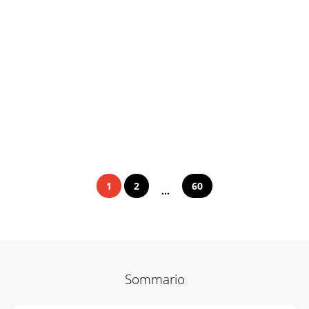
1
2
60
...
Sommario