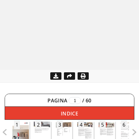
PAGINA
/
60
INDICE
1
2
3
4
5
6