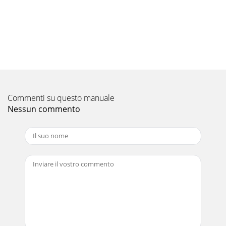
Inverter / koelen en verwarmenPAR-31MAAPAC-
YT52CRAPUHZ-SHW80-140VHA-A/YHA-APLA-ZRP 4-weg
cassett
Pagina 10 - Low-temperature
18 / Mr. Slim4-weg cassette unitsMono split / Standaard
Inverter / koelen en verwarmenPUHZ-
P125/140VHA/YHAPUHZ-P100VHA/YHASUZ-
KA50/60/71VASUZ-KA35VAPL
Commenti su questo manuale
Pagina 11
Nessun commento
Mr. Slim / 19PCAPlafondonderbouwunitsMono split / Power
Inverter / koelen en verwarmenPUHZ-ZRP100-140YKAPUHZ-
ZRP60/71VHAPUHZ-ZRP50VKAPCA-RP plafondond
Pagina 12 - Gebruik in technische lokalen
Eco Changes is de milieuverklaring van de Mitsubishi Electric
Groep en omvat de plichten die de groep zichzelf op het vlak
van milieumanagement oplegt
Pagina 13 - Nieuwigheden
20 / Mr. SlimPCAPCA-RP plafondonderbouwunits, geen