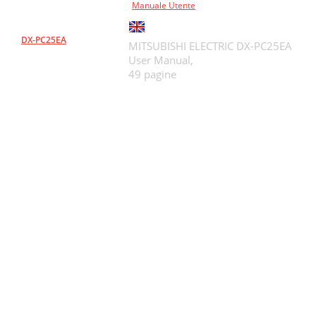
Manuale Utente
DX-PC25EA
MITSUBISHI ELECTRIC DX-PC25EA
User Manual,
49 pagine