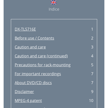
Indice
DX-TL5716E
1
Before use / Contents
2
Caution and care
3
Caution and care (continued)
4
Precautions for rack-mounting
5
For important recordings
7
About DVD/CD discs
7
Disclaimer
9
MPEG-4 patent
10