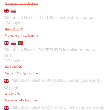
Manuale di Installazione
Mitsubishi Electric DX-TL308E Installation manual,
164 pagine
DX-ZD5UE(Z)
Manuale di Installazione
Mitsubishi Electric DX-ZD5UE(Z) Installation manual
[en] ,
172 pagine
DX-TL5000E
Guida di Configurazione
Mitsubishi Electric DX-TL5000E Setup guide [en] ,
52 pagine
Q173HCPU
Manuale delle Istruzioni
Mitsubishi Electric Q173HCPU Instruction manual,