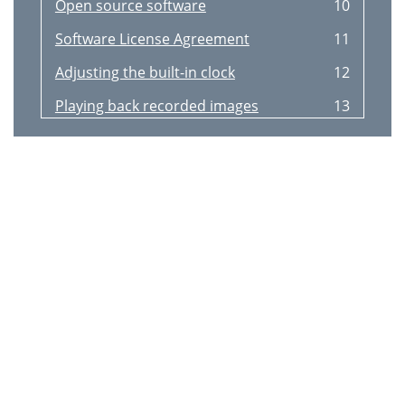
Open source software
10
Software License Agreement
11
Adjusting the built-in clock
12
Playing back recorded images
13
Operations
15
Search menu
16
Copying recorded images
18