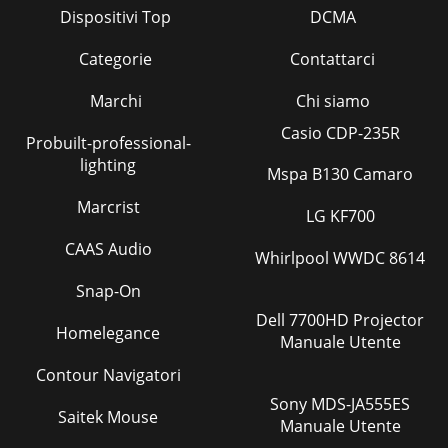
Dispositivi Top
DCMA
Categorie
Contattarci
Marchi
Chi siamo
Casio CDP-235R
Probuilt-professional-
lighting
Mspa B130 Camaro
Marcrist
LG KF700
CAAS Audio
Whirlpool WWDC 8614
Snap-On
Dell 7700HD Projector
Homelegance
Manuale Utente
Contour Navigatori
Sony MDS-JA555ES
Saitek Mouse
Manuale Utente