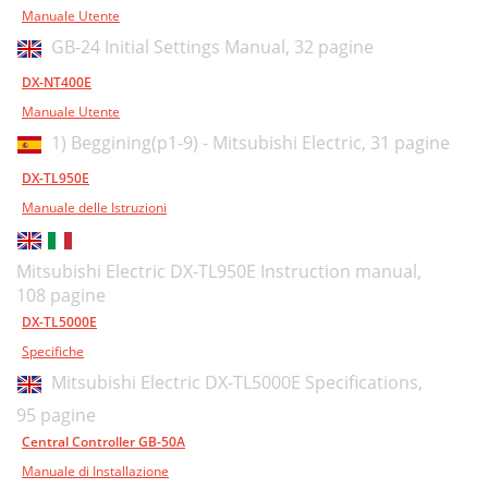
Manuale Utente
GB-24 Initial Settings Manual,
32 pagine
DX-NT400E
Manuale Utente
1) Beggining(p1-9) - Mitsubishi Electric,
31 pagine
DX-TL950E
Manuale delle Istruzioni
Mitsubishi Electric DX-TL950E Instruction manual,
108 pagine
DX-TL5000E
Specifiche
Mitsubishi Electric DX-TL5000E Specifications,
95 pagine
Central Controller GB-50A
Manuale di Installazione