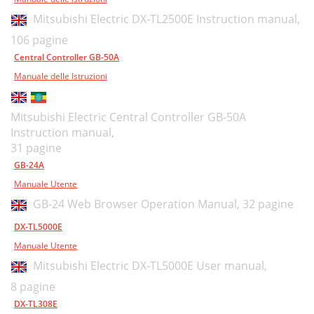
Mitsubishi Electric DX-TL2500E Instruction manual,
106 pagine
Central Controller GB-50A
Manuale delle Istruzioni
Mitsubishi Electric Central Controller GB-50A
Instruction manual,
31 pagine
GB-24A
Manuale Utente
GB-24 Web Browser Operation Manual,
32 pagine
DX-TL5000E
Manuale Utente
Mitsubishi Electric DX-TL5000E User manual,
8 pagine
DX-TL308E