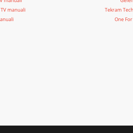
TV manuali
Gefen
 TV manuali
Tekram Tech
anuali
One For 