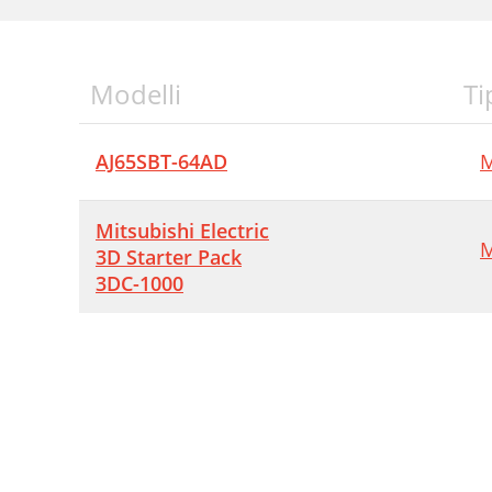
Modelli
Ti
AJ65SBT-64AD
M
Mitsubishi Electric
M
3D Starter Pack
3DC-1000