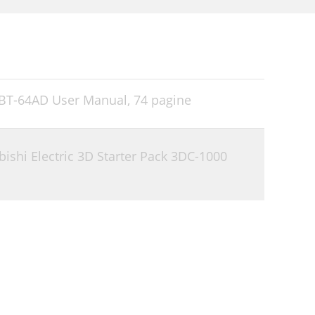
SBT-64AD User Manual,
74 pagine
ishi Electric 3D Starter Pack 3DC-1000