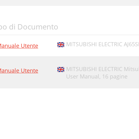
po di Documento
MITSUBISHI ELECTRIC AJ65
anuale Utente
MITSUBISHI ELECTRIC Mitsub
anuale Utente
User Manual,
16 pagine