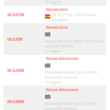
40 pagine
Manuale Utente
DX-TL5716E
DX-TL5716E - CCTV Center,
20 pagine
Manuale Utente
DX-TL950E
Mitsubishi DX-TL950E Digital video
recorders (DVRs),
12 pagine
Manuale delle Istruzioni
DX-TL2500E
Mitsubishi Electric DX-TL2500E
Instruction manual,
10 pagine
Manuale delle Istruzioni
DX-TL5000E
Mitsubishi Electric DX-TL5000E
Instruction manual,