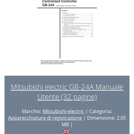
Mitsubishi electric GB-24A Manuale
Utente (32 pagine)
Marchio:
Mitsubishi-electric
| Categoria:
Apparecchiature di registrazione
| Dimensione: 2.05
MB |