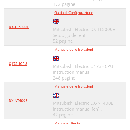
172 pagine
Guida di Configurazione
DX-TL5000E
Mitsubishi Electric DX-TL5000E
Setup guide [en] ,
52 pagine
Manuale delle Istruzioni
Q173HCPU
Mitsubishi Electric Q173HCPU
Instruction manual,
248 pagine
Manuale delle Istruzioni
DX-NT400E
Mitsubishi Electric DX-NT400E
Instruction manual [en] ,
42 pagine
Manuale Utente