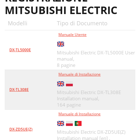
MITSUBISHI ELECTRIC
Modelli
Tipo di Documento
Manuale Utente
DX-TL5000E
Mitsubishi Electric DX-TL5000E User
manual,
8 pagine
Manuale di Installazione
DX-TL308E
Mitsubishi Electric DX-TL308E
Installation manual,
164 pagine
Manuale di Installazione
DX-ZD5UE(Z)
Mitsubishi Electric DX-ZD5UE(Z)
Installation manual [en] ,