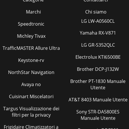
Marchi
Chi siamo
LG LW-A0560CL
Speedtronic
Yamaha RX-V871
Michley Tivax
LG GR-S352QLC
TrafficMASTER Allure Ultra
Electrolux KTI6500BE
Keystone-rv
Brother DCP-J132W
NorthStar Navigation
Brother PT-1830 Manuale
Avaya no
Utente
Cuisinart Miscelatori
AT&T 8403 Manuale Utente
Targus Visualizzazione dei
Sony STR-DA5800ES
filtri per la privacy
Manuale Utente
Frigidaire Climatizzatori a