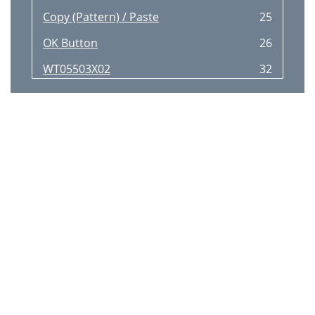
Copy (Pattern) / Paste
25
OK Button
26
WT05503X02
32
Printed in Japan
32
Recycled Paper
32