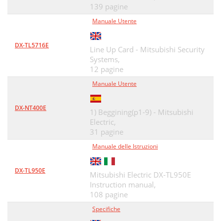
139 pagine
Manuale Utente
DX-TL5716E
Line Up Card - Mitsubishi Security
Systems,
12 pagine
Manuale Utente
DX-NT400E
1) Beggining(p1-9) - Mitsubishi
Electric,
31 pagine
Manuale delle Istruzioni
DX-TL950E
Mitsubishi Electric DX-TL950E
Instruction manual,
108 pagine
Specifiche