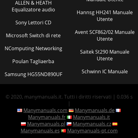
ALLEN & HEATH
Equalizatore audio
Hannsg HH241 Manuale
Utente
Sony Lettori CD
Avent SCF862/02 Manuale
Microsoft Switch di rete
Utente
NComputing Networking
Saitek St290 Manuale
Utente
Poulan Tagliaerba
Schwinn IC Manuale
Samsung HG55ND890UF
© 2020, manymanuals.it. Tutti i diritti riservati | 0.036 s
|
Manymanuals.com
Manymanuals.de
Manymanuals.fr
Manymanuals.it
Manymanuals.pl
Manymanuals.cz
Manymanuals.es
Manymanuals-pt.com