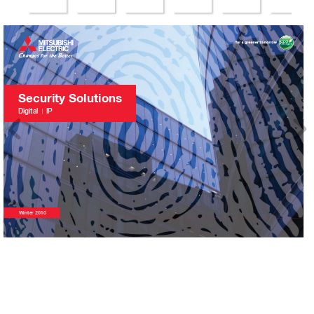
S
e
c
u
r
i
t
y
S
o
l
u
t
i
o
n
s 
Di
g
it
al
IP
Winter 2010