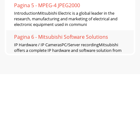
Pagina 5 - MPEG-4 JPEG2000
IntroductionMitsubishi Electric is a global leader in the
research, manufacturing and marketing of electrical and
electronic equipment used in communi
Pagina 6 - Mitsubishi Software Solutions
IP Hardware / IP CamerasPC/Server recordingMitsubishi
offers a complete IP hardware and software solution from
IP cameras, NVR, encoders, joysticks an
Pagina 7 - Accessories
PC / Server recordingMitsubishi provides the minimum
speciﬁcations for the PCs/servers where IP cameras can be
recorded. Please contact Mitsubishi for
Pagina 8 - COMMERCIAL LCD
MPEG-4 JPEG2000DX-TL304E DX-TL308E DX-TL5716E DX-
TL4509E DX-TL4516E DX-TL5000EVideo Inputs4 8 16 9 16
16Video output - VGA and CompositeYES YES YES Co
Pagina 9
Mitsubishi Electric have developed a unique software