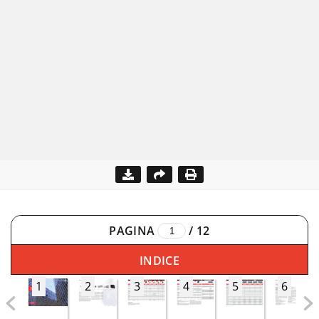
PAGINA
/
12
INDICE
1
2
3
4
5
6