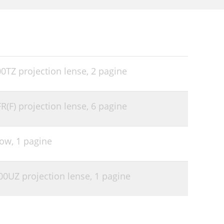
00TZ projection lense,
2 pagine
R(F) projection lense,
6 pagine
row,
1 pagine
00UZ projection lense,
1 pagine