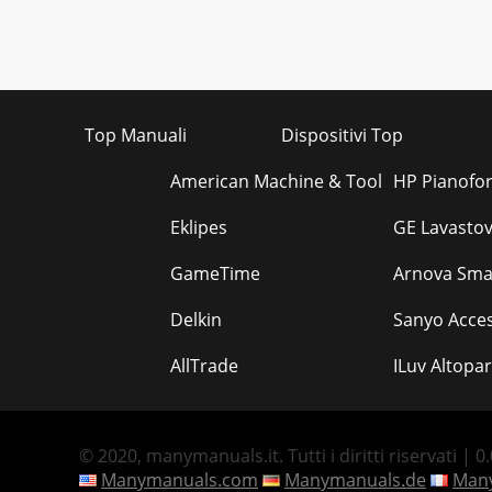
Top Manuali
Dispositivi Top
American Machine & Tool
HP Pianofort
Eklipes
GE Lavastovi
GameTime
Arnova Sma
Delkin
Sanyo Acces
AllTrade
ILuv Altopar
© 2020, manymanuals.it. Tutti i diritti riservati | 0
Manymanuals.com
Manymanuals.de
Many