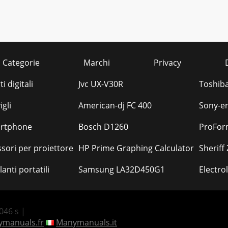
Categorie
Marchi
Privacy
i digitali
Jvc UX-V30R
Toshiba
gli
American-dj FC 400
Sony-e
rtphone
Bosch D1260
ProForm
sori per proiettore
HP Prime Graphing Calculator
Sheriff
lanti portatili
Samsung LA32D450G1
Electro
.046 s |
manuals.fr
Manymanuals.it