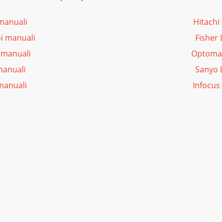
 manuali
Hitachi
ni manuali
Fisher 
i manuali
Optoma 
manuali
Sanyo L
 manuali
Infocus