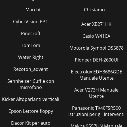
Marchi
Chi siamo
CyberVision PPC
Acer XB271HK
Pinecroft
Casio W41CA
TomTom
Motorola Symbol DS6878
Water Right
Pioneer DEH-2600UI
Recoton_advent
Electrolux EDH3686GDE
Manuale Utente
Sennheiser Cuffie con
microfono
Acer V273H Manuale
Utente
Kicker Altoparlanti verticali
Panasonic TX40FSR500
Epson Lettore floppy
Istruzioni per gli Interventi
Dacor Kit per auto
Makita 9557HN Manuale