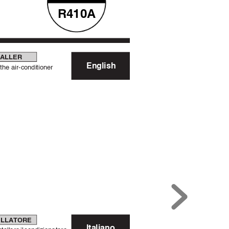
R410A
TALLER
English
the air-conditioner
ALLATORE
Italiano