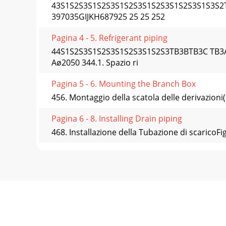
43S1S2S3S1S2S3S1S2S3S1S2S3S1S2S3S1S3S2
397035GIJKH687925 25 25 252
Pagina 4 - 5. Refrigerant piping
44S1S2S3S1S2S3S1S2S3S1S2S3TB3BTB3C TB3
Aø2050 344.1. Spazio ri
Pagina 5 - 6. Mounting the Branch Box
456. Montaggio della scatola delle derivazioni(1
Pagina 6 - 8. Installing Drain piping
468. Installazione della Tubazione di scaricoF
Pagina 7 - 9. Electrical work
47Fig. 9-1Fig. 9-2Fig. 9-3DCBS1S2S3S1S2S3
elettricisssss Precauzio
Pagina 8
48Fig. 9-59. Collegamenti elettrici9.2. Proced