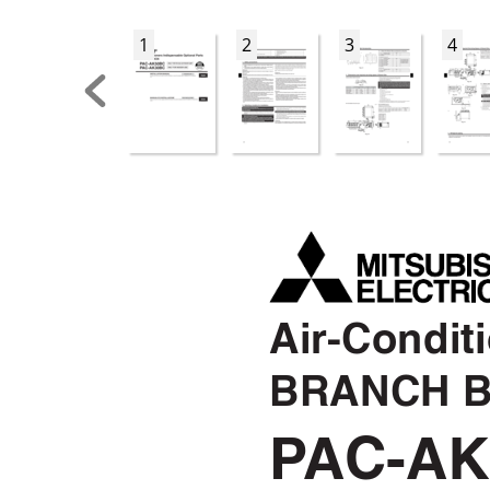
1
2
3
4
Air-Condit
BRANCH 
P
AC-AK