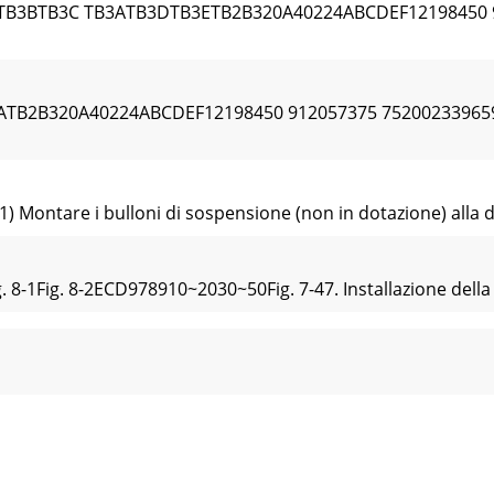
TB3BTB3C TB3ATB3DTB3ETB2B320A40224ABCDEF12198450 9
ATB2B320A40224ABCDEF12198450 912057375 752002339659
) Montare i bulloni di sospensione (non in dotazione) alla dis
ig. 8-1Fig. 8-2ECD978910~2030~50Fig. 7-47. Installazione dell
S1S2S3S1S2S3S1S2S3S1S3S2TB3CTB3E TB3ATB3BTB3DTB2BFHGE
ura cablaggio esterno (Fig. 9-5)E Fase singola di alimentazio