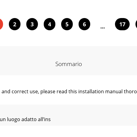
2
3
4
5
6
17
...
Sommario
d correct use, please read this installation manual thoroug
 un luogo adatto all’ins