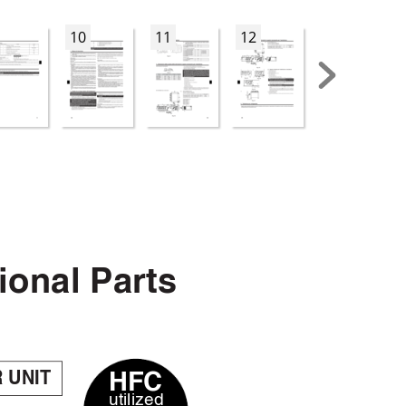
10
11
12
13
ional Parts
 UNIT
HFC
utilized