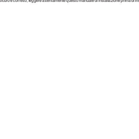
sicuro e corretto, leggere attentamente questo manuale di installazione prima di ins