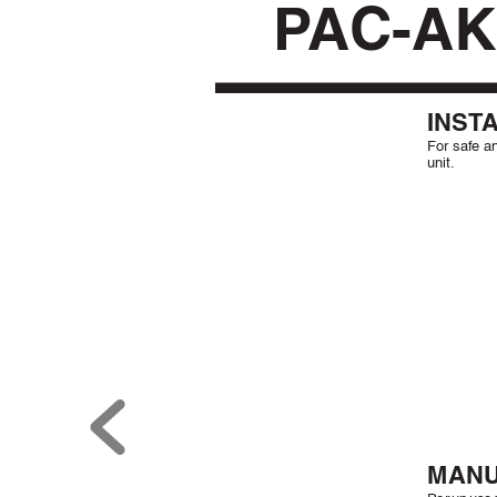
P
AC-AK
INST
For safe an
unit.
MANU