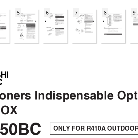
5
6
7
8
9
ioners Indispensable Opt
BOX
50BC
ONL
Y
 FOR R410A
 OUTDOOR