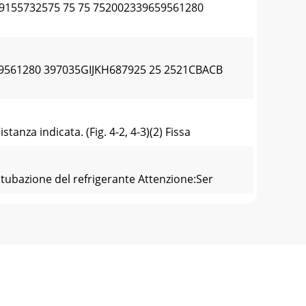
155732575 75 75 752002339659561280
561280 397035GIJKH687925 25 2521CBACB
tanza indicata. (Fig. 4-2, 4-3)(2) Fissa
a tubazione del refrigerante Attenzione:Ser
aAFig. 9-4BACED*9. Collegamenti
ne 220/230/240 V, 50 Hz 220 V, 60 HzNota:1