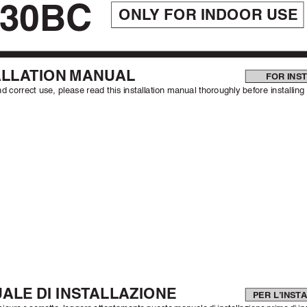
30BC
ONL
Y FOR INDOOR USE
ALLA
TION MANUAL
FOR INS
d correct use, please read this installation manual thoroughly before installing 
ALE DI INST
ALLAZIONE
PER L’INST