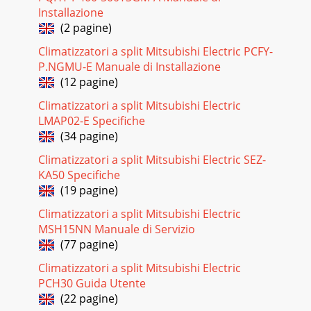
Installazione
En-5● OPERATING INSTRUCTIONS ●Press to select fan
speed. Each press changes fan speed in the following order:•
(2 pagine)
Two short beeps are heard from the i
Climatizzatori a split Mitsubishi Electric PCFY-
Pagina 20
P.NGMU-E Manuale di Installazione
(12 pagine)
En-6ECONO COOL OPERATIONPress during COOL mode
page 4 to start ECONO COOL operation.The unit performs
Climatizzatori a split Mitsubishi Electric
swing operation vertically in various cycle
LMAP02-E Specifiche
Pagina 21
(34 pagine)
En-7● OPERATING INSTRUCTIONS ●Instructions:
Climatizzatori a split Mitsubishi Electric SEZ-
CLEANING• Switch off the power supply or turn off the
KA50 Specifiche
breaker before cleaning.• Be careful not to touch
(19 pagine)
Pagina 22 - JG79A171H03
Climatizzatori a split Mitsubishi Electric
En-8Even if these items are checked, when the unit does not
MSH15NN Manuale di Servizio
recover from the trouble, stop using the air conditioner and
(77 pagine)
consult your dealer.Symptom E
Climatizzatori a split Mitsubishi Electric
PCH30 Guida Utente
(22 pagine)