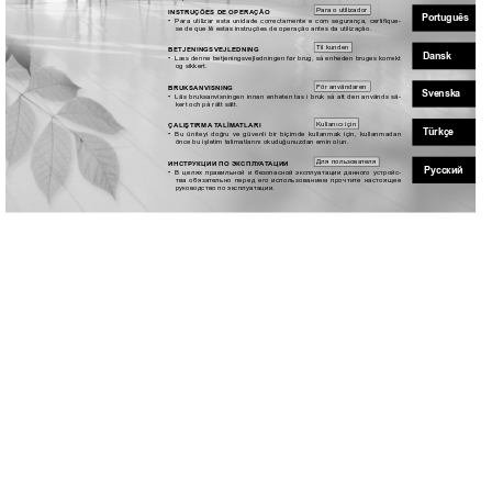
Para o utilizador
INSTRUÇÕES DE OPERAÇÃO 
Português
• 
Para utilizar esta unidade correctamente e com segurança, certiﬁque-
se de que lê estas instruções de operação antes da utilização.
T
il kunden
BETJENINGSVEJLEDNING 
Dansk
•  Læs denne betjeningsvejledningen før brug, så enheden bruges korrekt 
og sikkert.
För användaren
BRUKSANVISNING 
Svenska
• 
Läs bruksanvisningen innan enheten tas i bruk så att den används sä-
kert och på rätt sätt.
Kullanıcı için
ÇALIŞTIRMA
 T
ALİMA
TLARI 
Türkçe
• 
Bu üniteyi doğru
 ve güvenli bir
 biçimde kullanmak
 için, kullanmadan 
önce bu işletim talimatlarını okuduğunuzdan emin olun.
Для польз
ова
те
ля
ИНСТР
УКЦИИ ПО ЭКСПЛУ
А
Т
АЦИИ 
Ру
сский
• 
В целях правильной и б
ез
опасной эксплуатации данног
о устройс-
тва
 обяза
те
льно перед
 его
 испо
льзованием
 прочтит
е наст
оящее
руково
дство по эксплуа
тации.