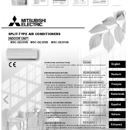
SPLIT
-TYPE AIR CONDITIONERS
INDOOR UNIT
MSC-GE20VB MSC-GE25VB 
MSC-GE35VB
For user
OPERA
TING INSTRUCTIONS
English
• 
T
o use this unit correctly and safely
, be sure to read these operating in-
structions before use.
For den 
Anwender
BEDIENUNGSANLEITUNG
Deutsch
•  Für einen sicheren und ordnungsgemäßen Gebrauch des Geräts unbe-
dingt diese Bedienungsanleitung vor der Inbetriebnahme durchlesen.
A
 l’attention des clients
TION 
NOTICE D’UTILISA
Français
• 
Pour avoir la certitude d’utiliser cet appareil correctement et en toute 
sécurité, veuillez lire cette notice d’instructions avant de mettre le clima-
tiseur sous tension.
V
oor de klant
BEDIENINGSINSTRUCTIES 
Nederlands
• 
Om dit apparaat correct en veilig te kunnen gebruiken moet u deze be-
dieningsinstructies voor gebruik eerst doorlezen.
Para los clientes
MANUAL DE INSTRUCCIONES 
Español
• 
Para utilizar esta unidad de forma correcta y segura, lea previamente 
estas instrucciones de funcionamiento.
Per gli utenti
O D’ISTRUZIONI 
LIBRETT
Italiano
• 
Per utilizzare correttamente ed in tutta sicurezza questo apparecchio, 
leggere il presente libretto d’istruzioni prima dell’uso.
Γ
ια το χρήστη
Ο
ΔΗΓΙΕΣ ΛΕΙΤ
Ο
ΥΡΓΙΑΣ 
Ελληνικ
ά
•  Γ
ια να χρησιμοποιήσετε αυτή τη μονάδα σωστά κ
αι με ασφάλεια, βεβαι-
ωθείτε ότι έχετε διαβάσει αυτό τ
ο εγχειρίδιο οδηγιών πριν από τη χρή-
ση.