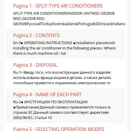
Pagina 1 - SPLIT-TYPE AIR CONDITIONERS
SPLIT-TYPE AIR CONDITIONERSINDOOR UNITMSC-GE20VB
MSC-GE25VB MSC-
GE35VBРусскийTürkçeSvenskaDanskPortuguêsΕλληνικάItalianoEsp
Pagina 2 - CONTENTS
En-9● OPERATING INSTRUCTIONS ●Installation placeAvoid
installing the air conditioner in the following places.• Where
there is much machine oil.• Sal
Pagina 3 - DISPOSAL
Ru-1• Ввиду того, что в конструкции данного изделия
использованы враща-ющиеся детали, а также детали,
способные привести к поражению электрическим то
Pagina 4 - NAME OF EACH PART
Ru-2● ИНСТРУКЦИИ ПО ЭКСПЛУАТАЦИИ
●Примечание:Данный символ применяется только в
странах ЕС.Данный символ соответствует директиве
2002/96/EC, Статья 10
Pagina 5 - SELECTING OPERATION MODES