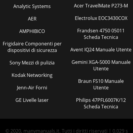
Acer TravelMate P273-M
Analytic Systems
Electrolux EOC3430COX
AER
Frandsen 4750 05011
AMPHIBICO
Scheda Tecnica
Frigidaire Componenti per
Avent IQ24 Manuale Utente
dispositivi di sicurezza
Gemini XGA-5000 Manuale
Sony Mezzi di pulizia
Utente
Kodak Networking
Braun FS10 Manuale
Jenn-Air Forni
Utente
GE Livelle laser
Philips 47PFL6007K/12
Scheda Tecnica
© 2020, manymanuals.it. Tutti i diritti riservati | 0.029 s