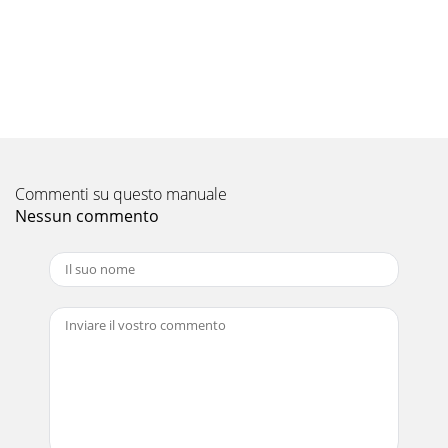
Ru-7Инструкции: ЧИСТКА• Перед чисткой отключите
источник питания или выключите прерыватель тока в
сети.• Не дотрагивайтесь до металлических деталей р
Pagina 10 - SPECIFICATIONS
Ru-8● ИНСТРУКЦИИ ПО ЭКСПЛУАТАЦИИ ●ЕСЛИ ВАМ
КАЖЕТСЯ, ЧТО ПРИБОР НЕИСПРАВЕНЕсли даже после
выполнения этих проверок прибор не возобно-вит
нормальную раб
Commenti su questo manuale
Pagina 11 - СОДЕРЖАНИЕ
Nessun commento
Ru-9Место установкиСледует избегать установки
кондиционера воздуха в следующих местах.• В местах,
где много машинного масла.• В местах, где много со
Pagina 12 - УТИЛИЗАЦИЯ
En-1● OPERATING INSTRUCTIONS ●• Since rotating parts
and parts which could cause an electric shock are used in
this product, be sure to read these “S
Pagina 13 - ПОДГОТОВКА ПРИБОРА К