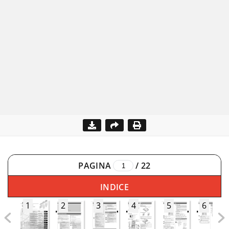
PAGINA
/
22
INDICE
1
2
3
4
5
6