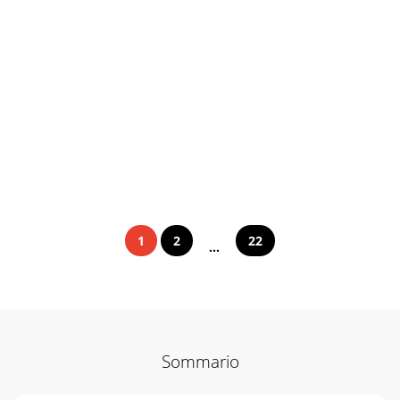
1
2
22
...
Sommario