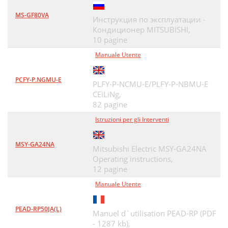
MS-GF80VA
Инструкция по эксплуатации -
Кондиционер MITSUBISHI,
10 pagine
Manuale Utente
PCFY-P.NGMU-E
PLFY-P-NCMU-E/PLFY-P-NBMU-E
CEiLiNg,
82 pagine
Istruzioni per gli Interventi
MSY-GA24NA
Mitsubishi Electric MSY-GA24NA
Operating instructions,
12 pagine
Manuale Utente
PEAD-RP50JA(L)
Manuel d`utilisation PEAD-RP (PDF
- 1287 kb),