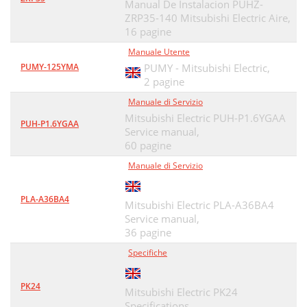
Manual De Instalacion PUHZ-
ZRP35-140 Mitsubishi Electric Aire,
16 pagine
Manuale Utente
PUMY-125YMA
PUMY - Mitsubishi Electric,
2 pagine
Manuale di Servizio
Mitsubishi Electric PUH-P1.6YGAA
PUH-P1.6YGAA
Service manual,
60 pagine
Manuale di Servizio
PLA-A36BA4
Mitsubishi Electric PLA-A36BA4
Service manual,
36 pagine
Specifiche
PK24
Mitsubishi Electric PK24
Specifications,