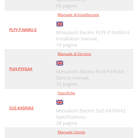
60 pagine
Manuale di Installazione
PLFY-P.NAMU-E
Mitsubishi Electric PLFY-P.NAMU-E
Installation manual,
16 pagine
Manuale di Servizio
PUH-P3YGAA
Mitsubishi Electric PUH-P3YGAA
Service manual,
32 pagine
Specifiche
SUZ-KA50VA2
Mitsubishi Electric SUZ-KA50VA2
Specifications,
28 pagine
Manuale Utente