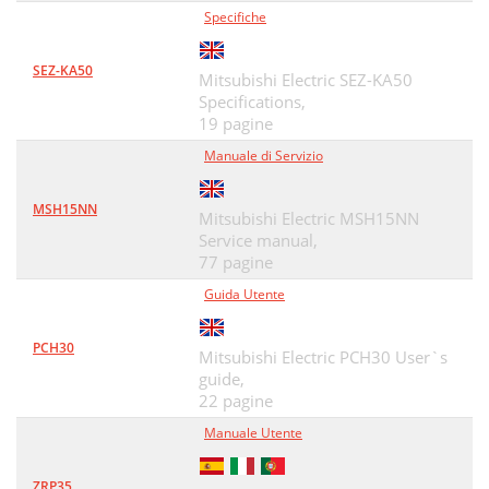
Specifiche
SEZ-KA50
Mitsubishi Electric SEZ-KA50
Specifications,
19 pagine
Manuale di Servizio
MSH15NN
Mitsubishi Electric MSH15NN
Service manual,
77 pagine
Guida Utente
PCH30
Mitsubishi Electric PCH30 User`s
guide,
22 pagine
Manuale Utente
ZRP35