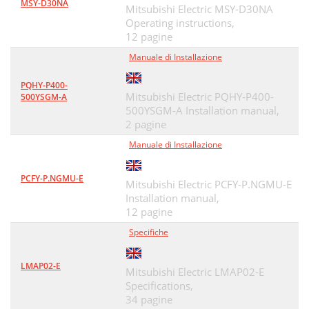
MSY-D30NA
Mitsubishi Electric MSY-D30NA
Operating instructions,
12 pagine
Manuale di Installazione
PQHY-P400-
Mitsubishi Electric PQHY-P400-
500YSGM-A
500YSGM-A Installation manual,
2 pagine
Manuale di Installazione
PCFY-P.NGMU-E
Mitsubishi Electric PCFY-P.NGMU-E
Installation manual,
12 pagine
Specifiche
LMAP02-E
Mitsubishi Electric LMAP02-E
Specifications,
34 pagine