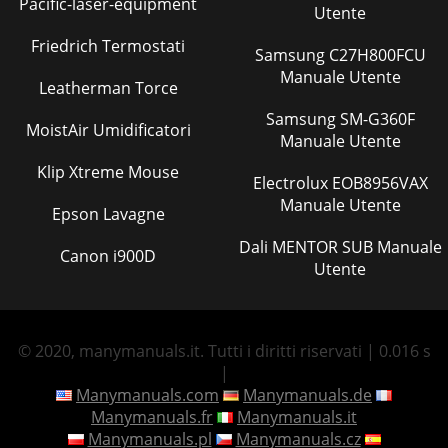
Pacific-laser-equipment
Utente
Friedrich Termostati
Samsung C27H800FCU
Manuale Utente
Leatherman Torce
Samsung SM-G360F
MoistAir Umidificatori
Manuale Utente
Klip Xtreme Mouse
Electrolux EOB8956VAX
Manuale Utente
Epson Lavagne
Dali MENTOR SUB Manuale
Canon i900D
Utente
© 2020, manymanuals.it. Tutti i diritti riservati | 0.016 s
|
Manymanuals.com
Manymanuals.de
Manymanuals.fr
Manymanuals.it
Manymanuals.pl
Manymanuals.cz