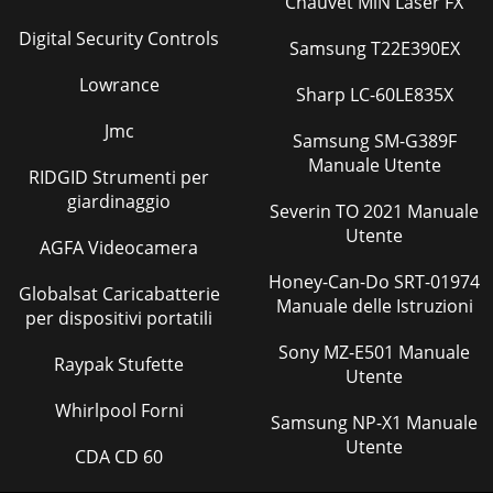
Chauvet MiN Laser FX
Digital Security Controls
Samsung T22E390EX
Lowrance
Sharp LC-60LE835X
Jmc
Samsung SM-G389F
Manuale Utente
RIDGID Strumenti per
giardinaggio
Severin TO 2021 Manuale
Utente
AGFA Videocamera
Honey-Can-Do SRT-01974
Globalsat Caricabatterie
Manuale delle Istruzioni
per dispositivi portatili
Sony MZ-E501 Manuale
Raypak Stufette
Utente
Whirlpool Forni
Samsung NP-X1 Manuale
Utente
CDA CD 60