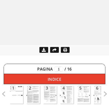
PAGINA
/
16
INDICE
1
2
3
4
5
6