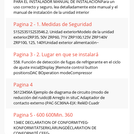
PARA EL INSTALADOR MANUAL DE INSTALACIÓNPara un
uso correcto y seguro, lea detalladamente este manual y el
manual de instalación de la unidad interior
Pagina 2 - 1. Medidas de Seguridad
S1S2S3S1S2S3546.2. Unidad exteriorModelo de la unidad
exteriorZRP35, 50V ZRP60, 71V ZRP100,125V ZRP140V
ZRP100, 125, 140YUnidad exterior alimentación~
Pagina 3 - 2. Lugar en que se instalará
558. Función de detección de fugas de refrigerante en el ciclo
de ajuste inicial[Display ]Remote control button
positionsDAC BOperation modeCompressor
Pagina 4
56123456A Ejemplo de diagrama de circuito (modo de
reducción del ruido)B Arreglo in situC Adaptador de
contacto externo (PAC-SC36NA-E)X: ReléD Cuadr
Pagina 5 - 600 600Min. 360
134EC DECLARATION OF CONFORMITYEG-
KONFORMITÄTSERKLÄRUNGDÉCLARATION DE
CONFORMITÉ CEEG-