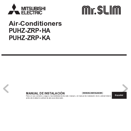
Air-Conditioners
PUHZ-ZRP
HA
•
PUHZ-ZRP
KA
•
English
Deutsch
Français
Nederlands
MANUAL DE INSTALACIÓN
PARA EL INSTALADOR
Español
Para un uso correcto y seguro, lea detalladamente este manual y el manual de instalación de la unidad interior 
antes de instalar la unidad de aire acondicionado.
Italiano
Eλληνικά
Português
Dansk