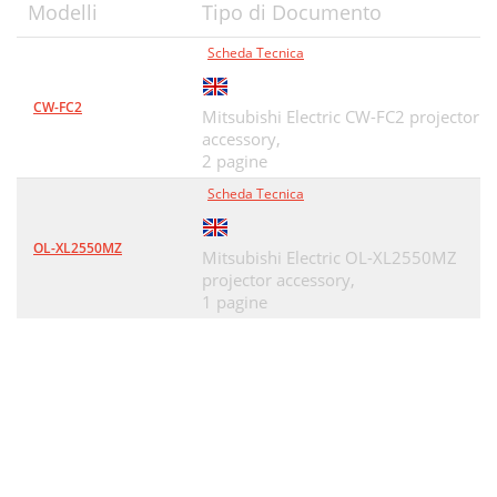
Modelli
Tipo di Documento
Scheda Tecnica
CW-FC2
Mitsubishi Electric CW-FC2 projector
accessory,
2 pagine
Scheda Tecnica
OL-XL2550MZ
Mitsubishi Electric OL-XL2550MZ
projector accessory,
1 pagine