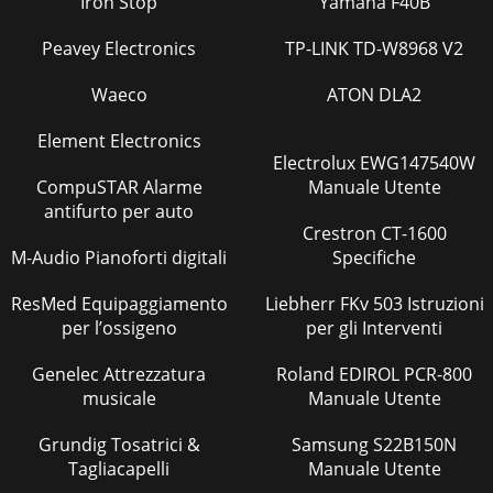
Iron Stop
Yamaha F40B
Peavey Electronics
TP-LINK TD-W8968 V2
Waeco
ATON DLA2
Element Electronics
Electrolux EWG147540W
CompuSTAR Alarme
Manuale Utente
antifurto per auto
Crestron CT-1600
M-Audio Pianoforti digitali
Specifiche
ResMed Equipaggiamento
Liebherr FKv 503 Istruzioni
per l’ossigeno
per gli Interventi
Genelec Attrezzatura
Roland EDIROL PCR-800
musicale
Manuale Utente
Grundig Tosatrici &
Samsung S22B150N
Tagliacapelli
Manuale Utente