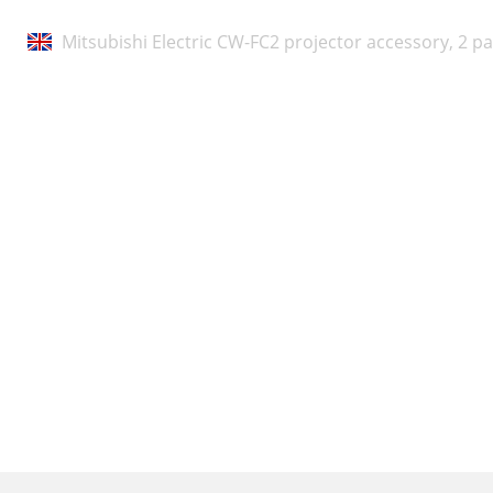
Mitsubishi Electric CW-FC2 projector accessory,
2 pa