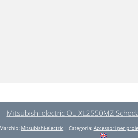
Mitsubishi electric OL-XL2550MZ Scheda
Marchio:
Mitsubishi-electric
| Categoria:
Accessori per proi