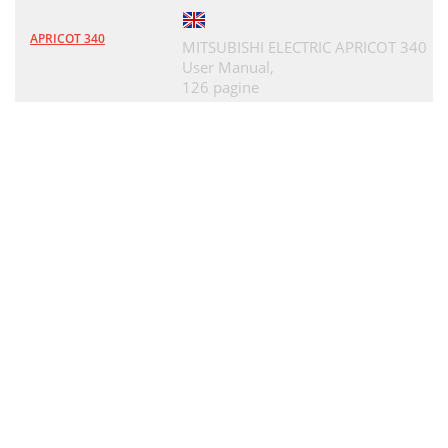
APRICOT 340
MITSUBISHI ELECTRIC APRICOT 340
User Manual,
126 pagine