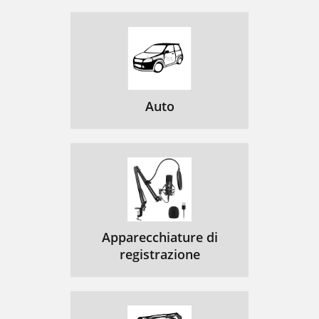
ﾓﾊﾞｲﾙｺﾝﾋﾟｭｰﾃｨﾝｸﾞの実践
44
MCPC「ﾓﾊﾞｲﾙで実現するｽﾋﾟｰﾄﾞ経営」
45
モバイルが２１世紀を勝ち抜くための
48
Bluetooth
49
Auto
Bluetooth 概要説明
50
Bluetoothのターゲット（一例）
51
Bluetooth 概要（２）
52
Regulatory（国内対応）
53
Bluetooth 仕様概要
53
Apparecchiature di
Bluetoothの出力クラス
54
registrazione
Bluetoothは特定小電力機器
54
Transmit/Recive Timing
55