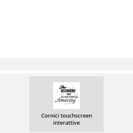
ＰＨＳデータ通信利用
37
携帯電話単独でのインターネット・アク
38
セス
携帯電話によるパケット通信利用
38
ＩＭＴ−２０００
39
ポータブルオフィス端末の機能
40
９８年(n=105)
41
９７年(n=166)
41
モバイル導入企業の多くが効果的と評価
42
モバイルコンピューティング市場
43
ﾓﾊﾞｲﾙｺﾝﾋﾟｭｰﾃｨﾝｸﾞの実践
44
Cornici touchscreen
interattive
− 東芝東京支店の例 −
44