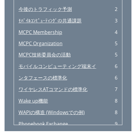
今後のトラフィック予測
2
ﾓﾊﾞｲﾙｺﾝﾋﾟｭｰﾃｨﾝｸﾞの共通課題
3
MCPC Membership
4
MCPC Organization
5
MCPC技術委員会の活動
5
モバイルコンピューティング端末イ
6
ンタフェースの標準化
6
ワイヤレスATコマンドの標準化
7
Wake up機能
8
WAPIの構造 (Windowsでの例)
8
Phonebook Exchange
9
Ø New communication protocols
10