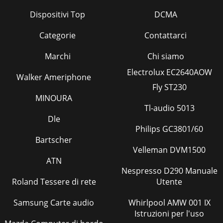
Wireless方式比較(1)
64
Dispositivi Top
DCMA
Wireless方式比較(2)
65
Categorie
Contattarci
Bluetooth適用機器
65
Marchi
Chi siamo
Bluetooth搭載商品の
66
Electrolux EC2640AOW
Walker Ameriphone
Bluetoothロゴ認証制度
67
Fly ST230
MINOURA
Bluetooth搭載製品の
69
Tl-audio 5013
Dle
各国型式認証取得
69
Philips GC3801/60
Bartscher
終わりに：最新情報入手先
69
Velleman DVM1500
ATN
Nespresso D290 Manuale
Roland Tessere di rete
Utente
Samsung Carte audio
Whirlpool AMW 001 IX
Istruzioni per l'uso