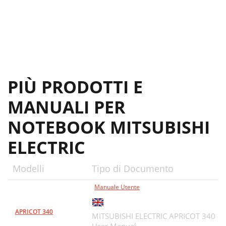
TE(Application)
16
Future Activity on USB I/F
18
モバイルコンピューティングシステム
19
WAP Architecture
21
PIÙ PRODOTTI E
WAP Protocol Stack
22
MANUALI PER
Simple Protocol
23
NOTEBOOK MITSUBISHI
Mobile Agent(
23
ELECTRIC
Asynchronous Processing
23
Configure of Mobile Agent
24
Modelli
Tipo di Documento
Feature of Middleware
26
Manuale Utente
Data Packetization
26
APRICOT 340
MITSUBISHI ELECTRIC APRICOT 340
Encryption
27