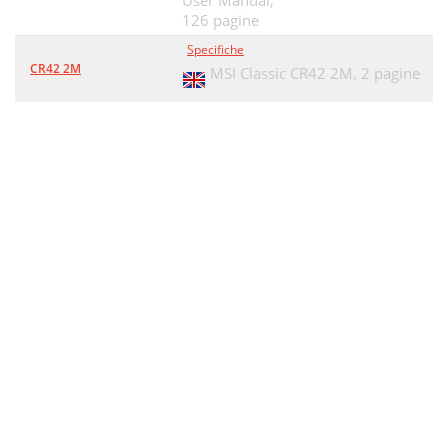
User Manual,
126 pagine
Data Compression
27
Specifiche
Packet Compression
28
CR42 2M
MSI Classic CR42 2M,
2 pagine
Protocol Change
28
Notification
29
モバイルコンピューティング推進コンソー
30
シアム
方法 その他コメント
33
方法利用する目的
33
リモートアクセス
34
- 高速移動中、高所でのデータ通信成功率
35
MCPC知的財産権の指針
35
モバイルコンピューティングの
36