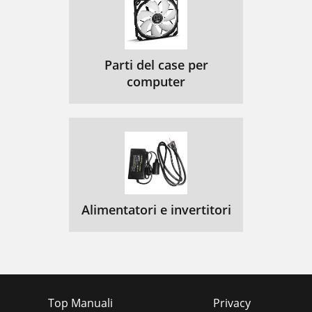
Bluetooth System
56
Bluetooth Protocol Stack
56
Basebandの機能（１）
57
Parti del case per
computer
Basebandの機能（２）
57
Connection
58
Authentication（Link Key有りの場合）
59
Encryption（暗号化）
59
Bluetoothのプロファイル（ Ver.1.0)
60
Alimentatori e invertitori
Bluetoothのプロファイル（策定中)
60
SPANworks
61
Home/Consumer分野
62
PC外部インタフェース状況
63
Top Manuali
Privacy