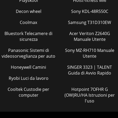
Playskool
Hoist-fitness Mi6
Decon wheel
Sony KDL-48R550C
Coolmax
Samsung T31D310EW
Bluestork Telecamere di
Acer Veriton Z2640G
sicurezza
Manuale Utente
Panasonic Sistemi di
Sony MZ-RH710 Manuale
videosorveglianza per auto
Utente
Honeywell Camini
SINGER 3323 | TALENT
Guida di Avvio Rapido
Ryobi Luci da lavoro
Cooltek Custodie per
Hotpoint 7OFHR G
computer
(OW)RU/HA Istruzioni per
l'uso