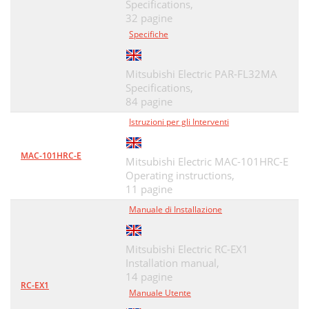
Specifications,
32 pagine
Specifiche
Mitsubishi Electric PAR-FL32MA
Specifications,
84 pagine
Istruzioni per gli Interventi
MAC-101HRC-E
Mitsubishi Electric MAC-101HRC-E
Operating instructions,
11 pagine
Manuale di Installazione
Mitsubishi Electric RC-EX1
Installation manual,
14 pagine
RC-EX1
Manuale Utente