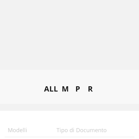
ALL
M
P
R
Modelli
Tipo di Documento