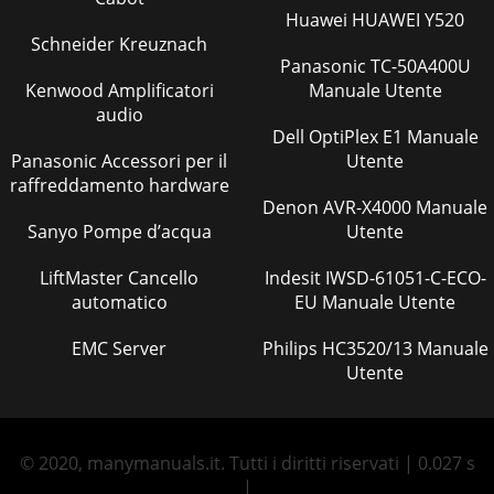
Huawei HUAWEI Y520
Schneider Kreuznach
Panasonic TC-50A400U
Kenwood Amplificatori
Manuale Utente
audio
Dell OptiPlex E1 Manuale
Panasonic Accessori per il
Utente
raffreddamento hardware
Denon AVR-X4000 Manuale
Sanyo Pompe d’acqua
Utente
LiftMaster Cancello
Indesit IWSD-61051-C-ECO-
automatico
EU Manuale Utente
EMC Server
Philips HC3520/13 Manuale
Utente
© 2020, manymanuals.it. Tutti i diritti riservati | 0.027 s
|