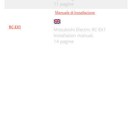
11 pagine
Manuale di Installazione
RC-EX1
Mitsubishi Electric RC-EX1
Installation manual,
14 pagine