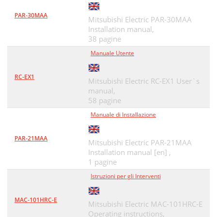
PAR-30MAA
Mitsubishi Electric PAR-30MAA
Installation manual,
38 pagine
Manuale Utente
RC-EX1
Mitsubishi Electric RC-EX1 User`s
manual,
58 pagine
Manuale di Installazione
PAR-21MAA
Mitsubishi Electric PAR-21MAA
Installation manual [en] ,
1 pagine
Istruzioni per gli Interventi
MAC-101HRC-E
Mitsubishi Electric MAC-101HRC-E
Operating instructions,