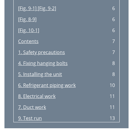
[Fig. 9-1] [Fig. 9-2]
6
[Fig. 8-9]
6
[Fig. 10-1]
6
Contents
7
1. Safety precautions
7
4. Fixing hanging bolts
8
5. Installing the unit
8
6. Refrigerant piping work
10
8. Electrical work
11
7. Duct work
11
9. Test run
13
10.Maintenance
14