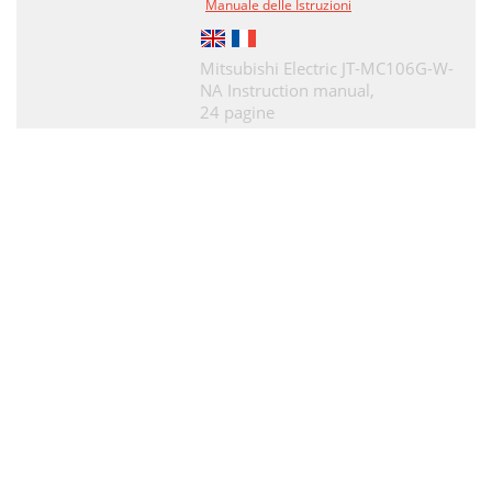
Manuale delle Istruzioni
Mitsubishi Electric JT-MC106G-W-
NA Instruction manual,
24 pagine