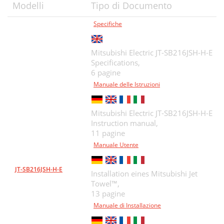
Modelli
Tipo di Documento
Specifiche
Mitsubishi Electric JT-SB216JSH-H-E
Specifications,
6 pagine
Manuale delle Istruzioni
Mitsubishi Electric JT-SB216JSH-H-E
Instruction manual,
11 pagine
Manuale Utente
JT-SB216JSH-H-E
Installation eines Mitsubishi Jet
Towel™,
13 pagine
Manuale di Installazione