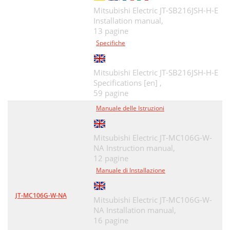
Mitsubishi Electric JT-SB216JSH-H-E
Installation manual,
13 pagine
Specifiche
Mitsubishi Electric JT-SB216JSH-H-E
Specifications [en] ,
59 pagine
Manuale delle Istruzioni
Mitsubishi Electric JT-MC106G-W-
NA Instruction manual,
12 pagine
Manuale di Installazione
JT-MC106G-W-NA
Mitsubishi Electric JT-MC106G-W-
NA Installation manual,
16 pagine