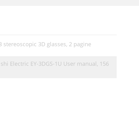
3 stereoscopic 3D glasses,
2 pagine
ishi Electric EY-3DGS-1U User manual,
156