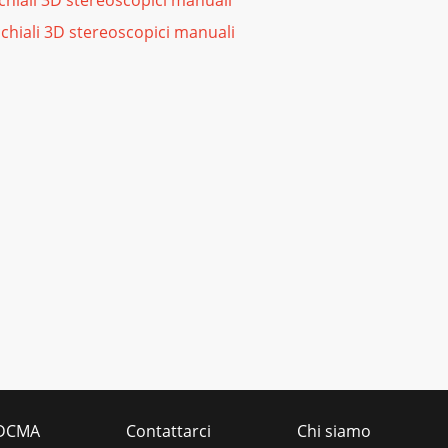
chiali 3D stereoscopici manuali
chiali 3D stereoscopici manuali
DCMA
Contattarci
Chi siamo