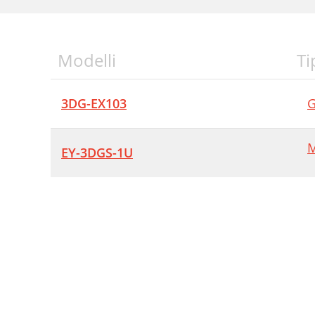
Modelli
Ti
3DG-EX103
G
M
EY-3DGS-1U