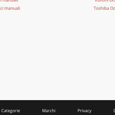
ci manuali
Volfoni Oc
ici manuali
Toshiba Oc
Categorie
Marchi
Privacy