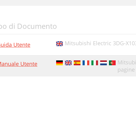
po di Documento
Mitsubishi Electric 3DG-X10
uida Utente
Mitsub
anuale Utente
pagine