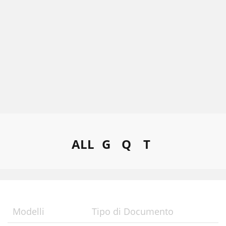
ALL
G
Q
T
Modelli
Tipo di Documento