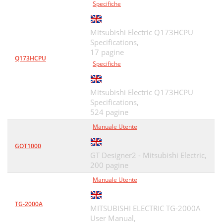
Specifiche
Mitsubishi Electric Q173HCPU
Specifications,
17 pagine
Q173HCPU
Specifiche
Mitsubishi Electric Q173HCPU
Specifications,
524 pagine
Manuale Utente
GOT1000
GT Designer2 - Mitsubishi Electric,
200 pagine
Manuale Utente
TG-2000A
MITSUBISHI ELECTRIC TG-2000A
User Manual,