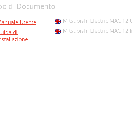
po di Documento
Mitsubishi Electric MAC 12
anuale Utente
Mitsubishi Electric MAC 12 I
uida di
nstallazione