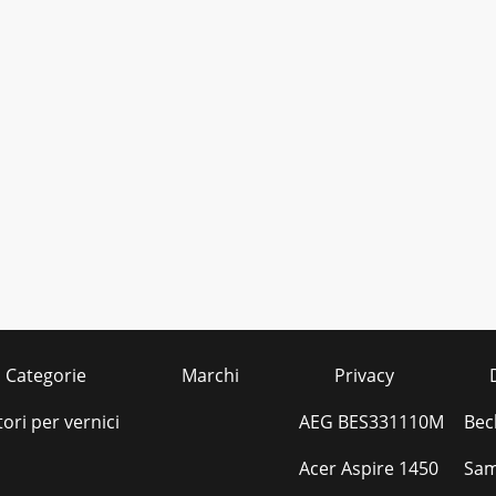
Categorie
Marchi
Privacy
ori per vernici
AEG BES331110M
Bec
Acer Aspire 1450
Sam