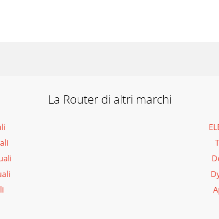
La Router di altri marchi
li
EL
ali
T
ali
D
ali
Dy
i
A