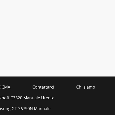
DCMA
Contattarci
Chi siamo
khoff C3620 Manuale Utente
sung GT-S6790N Manuale