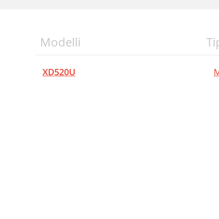
Modelli
Ti
XD520U
M