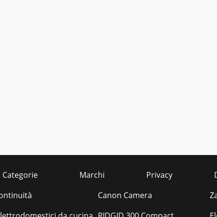
Categorie
Marchi
Privacy
ontinuità
Canon Camera
Z
elettrodomestici da cucina
RIDGID 300 Compact
E