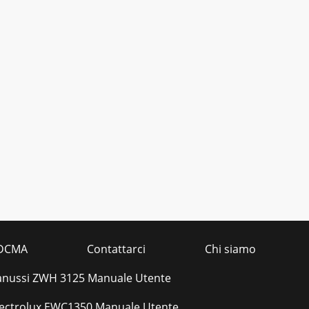
DCMA
Contattarci
Chi siamo
anussi ZWH 3125 Manuale Utente
lectrolux EWC1350 Manuale Utente