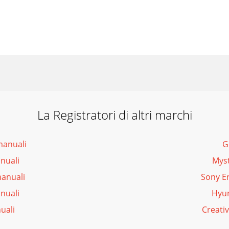
La Registratori di altri marchi
manuali
G
nuali
Myst
manuali
Sony Er
nuali
Hyun
uali
Creativ