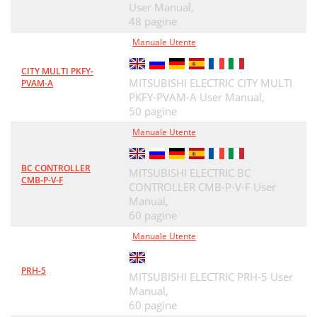
User Manual,
48 pagine
Manuale Utente
CITY MULTI PKFY-
MITSUBISHI ELECTRIC CITY MULTI
PVAM-A
PKFY-PVAM-A User Manual,
50 pagine
Manuale Utente
BC CONTROLLER
MITSUBISHI ELECTRIC BC
CMB-P-V-F
CONTROLLER CMB-P-V-F User
Manual,
60 pagine
Manuale Utente
PRH-5
MITSUBISHI ELECTRIC PRH-5 User
Manual,
60 pagine