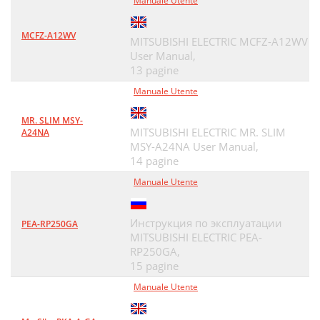
Manuale Utente
MCFZ-A12WV
MITSUBISHI ELECTRIC MCFZ-A12WV
User Manual,
13 pagine
Manuale Utente
MR. SLIM MSY-
MITSUBISHI ELECTRIC MR. SLIM
A24NA
MSY-A24NA User Manual,
14 pagine
Manuale Utente
Инструкция по эксплуатации
PEA-RP250GA
MITSUBISHI ELECTRIC PEA-
RP250GA,
15 pagine
Manuale Utente