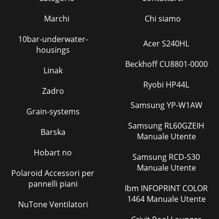
Marchi
Chi siamo
10bar-underwater-
Acer S240HL
housings
Beckhoff CU8801-0000
Linak
Ryobi HP44L
Zadro
Samsung YP-W1AW
Grain-systems
Samsung RL60GZEIH
Barska
Manuale Utente
Hobart no
Samsung RCD-S30
Manuale Utente
Polaroid Accessori per
pannelli piani
Ibm INFOPRINT COLOR
1464 Manuale Utente
NuTone Ventilatori