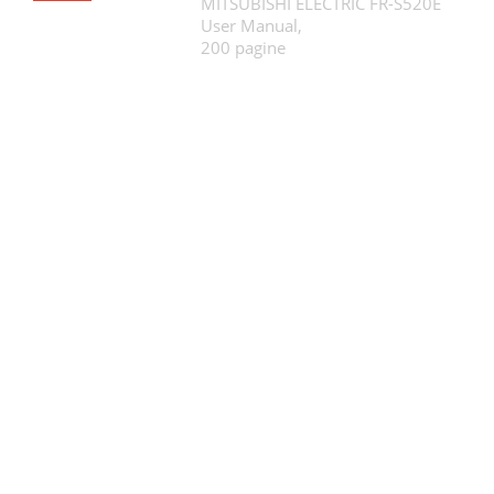
MITSUBISHI ELECTRIC FR-S520E
User Manual,
200 pagine