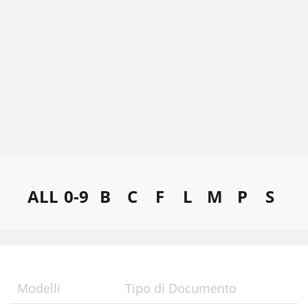
ALL
0-9
B
C
F
L
M
P
S
Modelli
Tipo di Documento