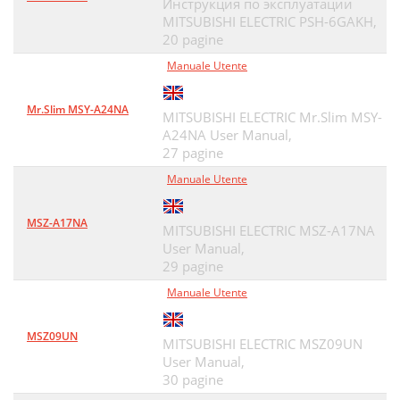
Инструкция по эксплуатации
MITSUBISHI ELECTRIC PSH-6GAKH,
20 pagine
Manuale Utente
Mr.Slim MSY-A24NA
MITSUBISHI ELECTRIC Mr.Slim MSY-
A24NA User Manual,
27 pagine
Manuale Utente
MSZ-A17NA
MITSUBISHI ELECTRIC MSZ-A17NA
User Manual,
29 pagine
Manuale Utente
MSZ09UN
MITSUBISHI ELECTRIC MSZ09UN
User Manual,
30 pagine