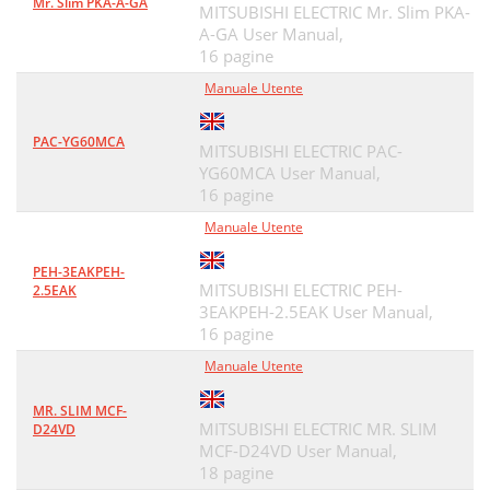
Mr. Slim PKA-A-GA
MITSUBISHI ELECTRIC Mr. Slim PKA-
A-GA User Manual,
16 pagine
Manuale Utente
PAC-YG60MCA
MITSUBISHI ELECTRIC PAC-
YG60MCA User Manual,
16 pagine
Manuale Utente
PEH-3EAKPEH-
MITSUBISHI ELECTRIC PEH-
2.5EAK
3EAKPEH-2.5EAK User Manual,
16 pagine
Manuale Utente
MR. SLIM MCF-
MITSUBISHI ELECTRIC MR. SLIM
D24VD
MCF-D24VD User Manual,
18 pagine