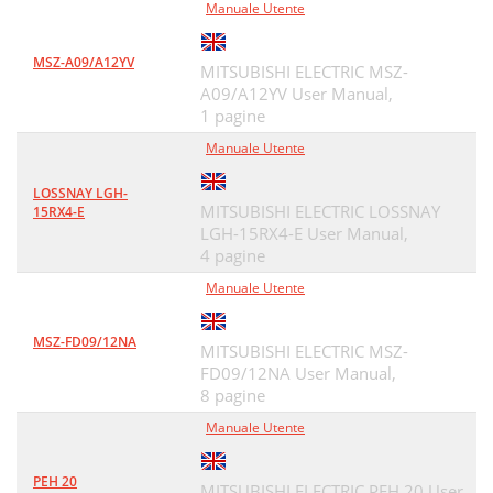
Manuale Utente
MSZ-A09/A12YV
MITSUBISHI ELECTRIC MSZ-
A09/A12YV User Manual,
1 pagine
Manuale Utente
LOSSNAY LGH-
MITSUBISHI ELECTRIC LOSSNAY
15RX4-E
LGH-15RX4-E User Manual,
4 pagine
Manuale Utente
MSZ-FD09/12NA
MITSUBISHI ELECTRIC MSZ-
FD09/12NA User Manual,
8 pagine
Manuale Utente
PEH 20
MITSUBISHI ELECTRIC PEH 20 User