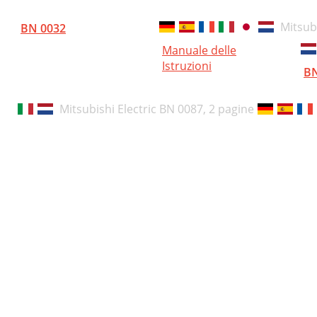
Mitsub
BN 0032
Manuale delle
Istruzioni
BN
Mitsubishi Electric BN 0087,
2 pagine