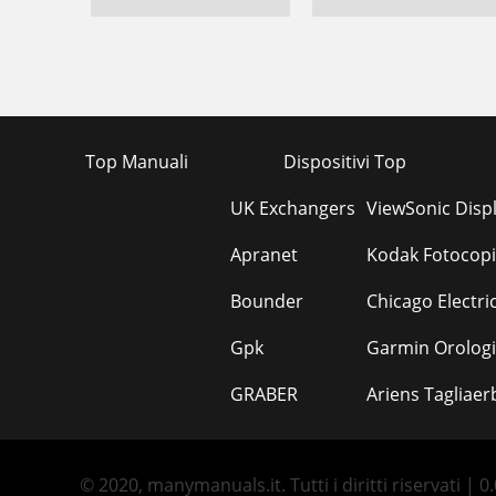
Top Manuali
Dispositivi Top
UK Exchangers
ViewSonic Disp
Apranet
Kodak Fotocopi
Bounder
Chicago Electric
Gpk
Garmin Orologi
GRABER
Ariens Tagliaer
© 2020, manymanuals.it. Tutti i diritti riservati | 0