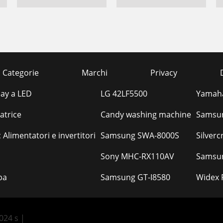
Categorie
Marchi
Privacy
lay a LED
LG 42LF5500
Yamaha
atrice
Candy washing machine
Samsun
 Alimentatori e invertitori
Samsung SWA-8000S
Silver
Sony MHC-RX110AV
Samsun
ba
Samsung GT-I8580
Widex 
.024 s |