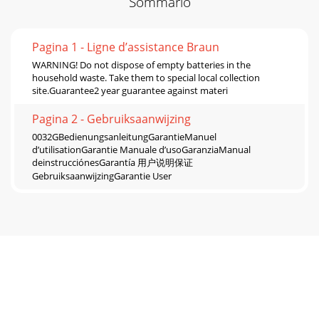
Sommario
Pagina 1 - Ligne d’assistance Braun
WARNING! Do not dispose of empty batteries in the
household waste. Take them to special local collection
site.Guarantee2 year guarantee against materi
Pagina 2 - Gebruiksaanwijzing
0032GBedienungsanleitungGarantieManuel
d’utilisationGarantie Manuale d’usoGaranziaManual
deinstrucciónesGarantía 用户说明保证
GebruiksaanwijzingGarantie User