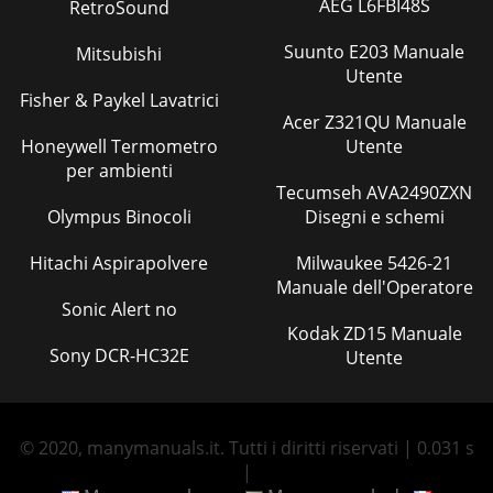
AEG L6FBI48S
RetroSound
Suunto E203 Manuale
Mitsubishi
Utente
Fisher & Paykel Lavatrici
Acer Z321QU Manuale
Honeywell Termometro
Utente
per ambienti
Tecumseh AVA2490ZXN
Olympus Binocoli
Disegni e schemi
Hitachi Aspirapolvere
Milwaukee 5426-21
Manuale dell'Operatore
Sonic Alert no
Kodak ZD15 Manuale
Sony DCR-HC32E
Utente
© 2020, manymanuals.it. Tutti i diritti riservati | 0.031 s
|