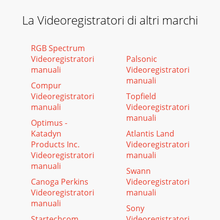
La Videoregistratori di altri marchi
RGB Spectrum
Videoregistratori
Palsonic
manuali
Videoregistratori
manuali
Compur
Videoregistratori
Topfield
manuali
Videoregistratori
manuali
Optimus -
Katadyn
Atlantis Land
Products Inc.
Videoregistratori
Videoregistratori
manuali
manuali
Swann
Canoga Perkins
Videoregistratori
Videoregistratori
manuali
manuali
Sony
Startechcom
Videoregistratori