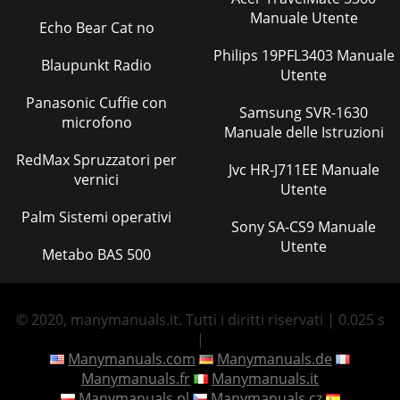
Manuale Utente
Echo Bear Cat no
Philips 19PFL3403 Manuale
Blaupunkt Radio
Utente
Panasonic Cuffie con
Samsung SVR-1630
microfono
Manuale delle Istruzioni
RedMax Spruzzatori per
Jvc HR-J711EE Manuale
vernici
Utente
Palm Sistemi operativi
Sony SA-CS9 Manuale
Utente
Metabo BAS 500
© 2020, manymanuals.it. Tutti i diritti riservati | 0.025 s
|
Manymanuals.com
Manymanuals.de
Manymanuals.fr
Manymanuals.it
Manymanuals.pl
Manymanuals.cz