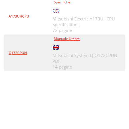
Specifiche
A173UHCPU
Mitsubishi Electric A173UHCPU
Specifications,
72 pagine
Manuale Utente
Q172CPUN
Mitsubishi System Q Q172CPUN
PDF,
14 pagine