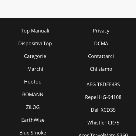
Top Manuali
Privacy
Dispositivi Top
DCMA
Categorie
Contattarci
Marchi
Chi siamo
Hootoo
AEG T8DEE48S
BOMANN
Repel HG-94108
ZiLOG
Dell XCD35
EarthWise
Whistler CR75
Blue Smoke
Acer TravelMate 5360