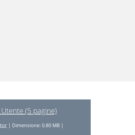
Utente (5 pagine)
itor
| Dimensione: 0.80 MB |