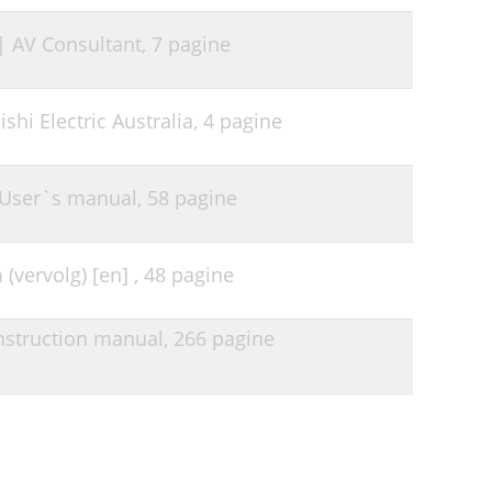
| AV Consultant,
7 pagine
hi Electric Australia,
4 pagine
 User`s manual,
58 pagine
(vervolg) [en] ,
48 pagine
Instruction manual,
266 pagine