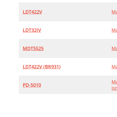
LDT422V
Ma
LDT32IV
Ma
MDT5525
Ma
LDT422V (BR931)
Ma
Ma
PD-5010
Is