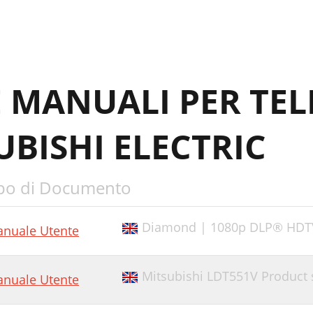
 MANUALI PER TEL
BISHI ELECTRIC
po di Documento
Diamond | 1080p DLP® HDTV
nuale Utente
Mitsubishi LDT551V Product sh
nuale Utente