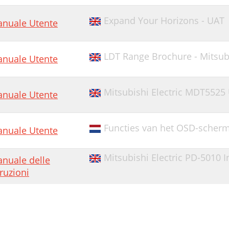
Expand Your Horizons - UAT 
nuale Utente
LDT Range Brochure - Mitsubis
nuale Utente
Mitsubishi Electric MDT5525
nuale Utente
Functies van het OSD-scherm 
nuale Utente
Mitsubishi Electric PD-5010 
nuale delle
truzioni