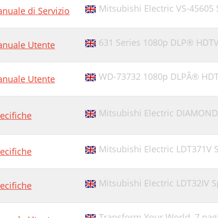
Mitsubishi Electric VS-45605 
nuale di Servizio
631 Series 1080p DLP® HDT
nuale Utente
WD-73732 1080p DLPÂ® HD
nuale Utente
Mitsubishi Electric DIAMOND
ecifiche
Mitsubishi Electric LDT371V S
ecifiche
Mitsubishi Electric LDT32IV S
ecifiche
Transform Your World,
7 pag