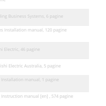
elling Business Systems,
6 pagine
es Installation manual,
120 pagine
i Electric,
46 pagine
hi Electric Australia,
5 pagine
s Installation manual,
1 pagine
s Instruction manual [en] ,
574 pagine