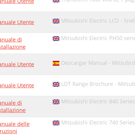
nuale Utente
Mitsubishi Electric LCD - Sn
nuale Utente
Mitsubishi Electric PH50 seri
nuale di
stallazione
Descargar Manual - Mitsubish
nuale Utente
LDT Range Brochure - Mitsubis
nuale Utente
Mitsubishi Electric 840 Serie
nuale di
stallazione
Mitsubishi Electric 740 Serie
nuale delle
truzioni