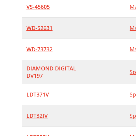
VS-45605
Ma
WD-52631
Ma
WD-73732
Ma
DIAMOND DIGITAL
Sp
DV197
LDT371V
Sp
LDT32IV
Sp