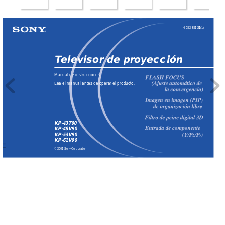
4-082-881-
(1)
31
T
elevisor de pr
oyección
Manual de instrucciones
Lea el manual antes de operar el producto.
KP-43T90
KP-48V90
KP-53V90
KP-61V90
© 2001 Sony Corporation