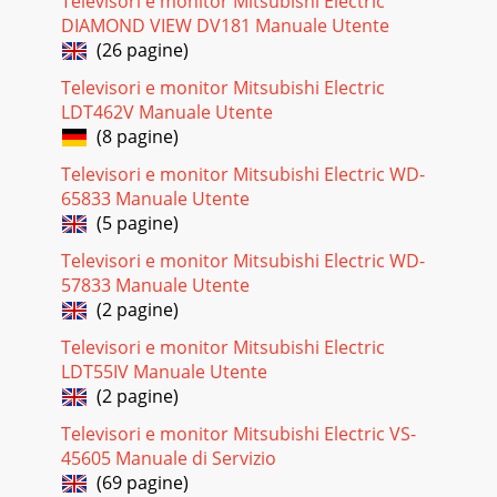
Televisori e monitor Mitsubishi Electric
SET UP, en el interior del panelabatible del TV de proyección,
DIAMOND VIEW DV181 Manuale Utente
y realice losanteriores pasos 2
(26 pagine)
Pagina 17 - (SAT) y videocasetera
Televisori e monitor Mitsubishi Electric
LDT462V Manuale Utente
20Uso del TV de proyección (continuación)PICTURE MODE
(Modo de imagen)Oprima PICTURE MODE repetidamente
(8 pagine)
paraelegir directamente uno de los cinco modos
Televisori e monitor Mitsubishi Electric WD-
Pagina 18 - Conexión de cámara de video
65833 Manuale Utente
(5 pagine)
216Recetaha rina - - - - 2azúcar - - 1/2sal - - - - - -
1/2mantequilla - 1TV/VIDEOJUMPFREEZE(botón deetiqueta
Televisori e monitor Mitsubishi Electric WD-
amarilla)DISPLAYOprímalo repetidamente
57833 Manuale Utente
Pagina 19 - R (rojo) a CR, Cr o R-Y
(2 pagine)
22Uso del TV de proyección (continuación)
Televisori e monitor Mitsubishi Electric
CCSLEEPANT(entrada AUX)MTS/SAPTV/VTRSYSTEM
LDT55IV Manuale Utente
OFFOprímalo repetidamente para desplazarse por las
(2 pagine)
indicaciones d
Televisori e monitor Mitsubishi Electric VS-
Pagina 20 - Conexión de sistema de sonido
45605 Manuale di Servizio
23La función de imagen en imagen (PIP) lepermite ver dos
(69 pagine)
canales simultáneamente, unoa tamaño normal como