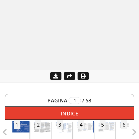
PAGINA
/
58
INDICE
1
2
3
4
5
6