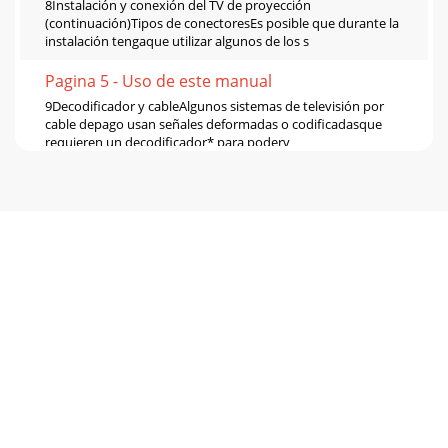
8Instalación y conexión del TV de proyección
(continuación)Tipos de conectoresEs posible que durante la
instalación tengaque utilizar algunos de los s
Pagina 5 - Uso de este manual
9Decodificador y cableAlgunos sistemas de televisión por
cable depago usan señales deformadas o codificadasque
requieren un decodificador* para poderv
Pagina 6 - Instalación
10Instalación y conexión del TV de proyección
(continuación)S
VIDEOVIDEOAUDIOLRVHF/UHFAUX(MONO)INVIDEO 1
VIDEO 4VIDEO 3OUTAUDIO(VAR/FIX)TOCONVERTERYPB
Pagina 7 - Utilización
11Nota:•Para ver canales codificados mediante
eldecodificador, seleccione la entrada devideo a la que esté
conectado dichodecodificador; para ello, op
Pagina 8
12Instalación y conexión del TV de proyección
(continuación)S