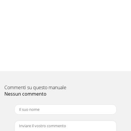
VIDEOVIDEOAUDIOLRVHF/UHFAUX(MONO)INVIDEO 1
VIDEO 4VIDEO 3OUTAUDIO(VAR/FIX)TOCONVERTERYPB
Pagina 9 - Mantenimiento
13S VIDEOVIDEOAUDIOLRVHF/UHFAUX(MONO)INVIDEO 1
VIDEO 4VIDEO
3OUTAUDIO(VAR/FIX)TOCONVERTERYPBPRRL(MONO)AUDIOCOM
R AUDIO L VIDE
Pagina 10 - Seguridad
14Instalación y conexión del TV de proyección
(continuación)S
VIDEOVIDEOAUDIOLRVHF/UHFAUX(MONO)INVIDEO 1
VIDEO 4VIDEO 3OUTAUDIO(VAR/FIX)TOCONVERTERYPB
Commenti su questo manuale
Pagina 11 - Instalación del TV de
Nessun commento
15S VIDEOVIDEOAUDIOLRVHF/UHFAUX(MONO)INVIDEO 1
VIDEO 4VIDEO
3OUTAUDIO(VAR/FIX)TOCONVERTERYPBPRRL(MONO)AUDIOCOMP
OUTS VIDEO OUTS-LINKDIGITAL O
Pagina 12 - R (CR, Cr o R–Y) - Rojo