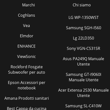
Pagina 29 - Uso de los menús
Marchi
Chi siamo
31Omitir/añadircanalOmisión
decanalesinnecesariosAutoprogramaciónProgramaciónautomática
Coghlans
LG WP-1350WST
decanalesCableAjuste del sistemade televisión porcableUna
vez
Vea
Samsung SGH-I560
Pagina 30 - Uso del menú de Video
Elmdor
Lg 22LD350
32Realización de ajustes (menús) (continuación)2 Oprima V
o v para seleccionar “Manual”y oprima .Aparecerá el menú
ENHANCE
de Canal favorito.Si define nombres
Sony VGN-CS31SR
ViewSonic
Pagina 31 - Uso del menú de Audio
Asus PA249Q Manuale
Utente
333 Oprima para seleccionar el canal.El canal seleccionado
Rockford Fosgate
aparecerá paravisualizarlo normalmente.Para cancelar el
Subwoofer per auto
menú de Canal favorito antesde se
Samsung GT-I9060I
Manuale Utente
Epson Accessori per
Pagina 32
notebook
34Realización de ajustes (menús) (continuación)Control
Acer Extensa 2530 Manuale
paternoBloqueo deprogramasinadecuados
Utente
paraniñosCaption VisionVisualización desubtítulos detelev
Amana Prodotti sanitari
Samsung SL-C410W
Pagina 33 - Uso de menú de Reloj
Best Cappa da cucina