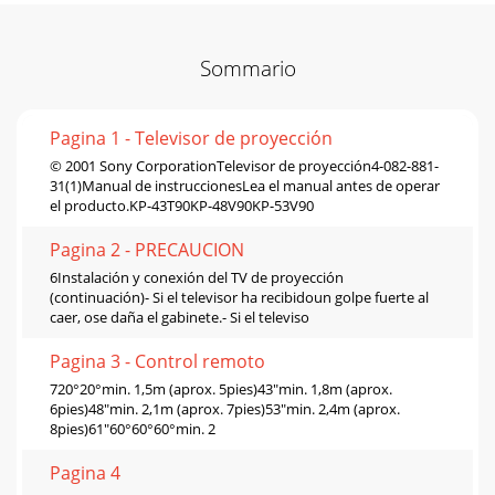
Sommario
Pagina 1 - Televisor de proyección
© 2001 Sony CorporationTelevisor de proyección4-082-881-
31(1)Manual de instruccionesLea el manual antes de operar
el producto.KP-43T90KP-48V90KP-53V90
Pagina 2 - PRECAUCION
6Instalación y conexión del TV de proyección
(continuación)- Si el televisor ha recibidoun golpe fuerte al
caer, ose daña el gabinete.- Si el televiso
Pagina 3 - Control remoto
720°20°min. 1,5m (aprox. 5pies)43"min. 1,8m (aprox.
6pies)48"min. 2,1m (aprox. 7pies)53"min. 2,4m (aprox.
8pies)61"60°60°60°min. 2
Pagina 4