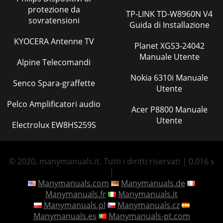
protezione da
TP-LINK TD-W8960N V4
sovratensioni
Guida di Installazione
KYOCERA Antenne TV
Planet XGS3-24042
Manuale Utente
Alpine Telecomandi
Nokia 6310i Manuale
Senco Spara-graffette
Utente
Pelco Amplificatori audio
Acer P8800 Manuale
Utente
Electrolux EW8HS259S
© 2020, manymanuals.it. Tutti i diritti riservati | 0.016 s
|
Manymanuals.com
Manymanuals.de
Manymanuals.fr
Manymanuals.it
Manymanuals.pl
Manymanuals.cz
Manymanuals.es
Manymanuals-pt.com