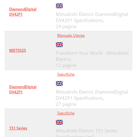
DiamondDigital
Mitsubishi Electric DiamondDigital
DV42P1
DV42P1 Specifications,
24 pagine
Manuale Utente
MDT5525
Transform Your World - Mitsubishi
Electric,
12 pagine
Specifiche
DiamondDigital
Mitsubishi Electric DiamondDigital
DV42P1
DV42P1 Specifications,
27 pagine
Specifiche
151 Series
Mitsubishi Electric 151 Series
Specifications [en] ,