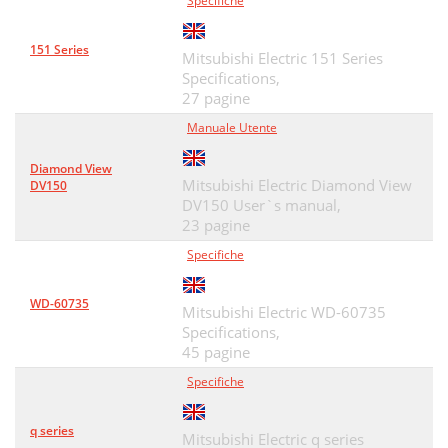
Specifiche
151 Series
Mitsubishi Electric 151 Series
Specifications,
27 pagine
Manuale Utente
Diamond View
Mitsubishi Electric Diamond View
DV150
DV150 User`s manual,
23 pagine
Specifiche
WD-60735
Mitsubishi Electric WD-60735
Specifications,
45 pagine
Specifiche
q series
Mitsubishi Electric q series