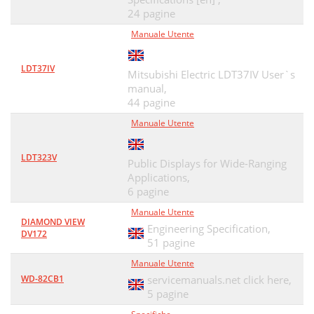
24 pagine
Manuale Utente
LDT37IV
Mitsubishi Electric LDT37IV User`s
manual,
44 pagine
Manuale Utente
LDT323V
Public Displays for Wide-Ranging
Applications,
6 pagine
Manuale Utente
DIAMOND VIEW
Engineering Specification,
DV172
51 pagine
Manuale Utente
WD-82CB1
servicemanuals.net click here,
5 pagine