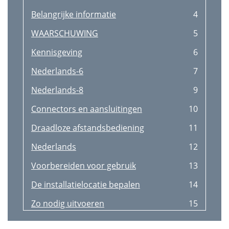
Belangrijke informatie
4
WAARSCHUWING
5
Kennisgeving
6
Nederlands-6
7
Nederlands-8
9
Connectors en aansluitingen
10
Draadloze afstandsbediening
11
Nederlands
12
Voorbereiden voor gebruik
13
De installatielocatie bepalen
14
Zo nodig uitvoeren
15
Staand monteren
16