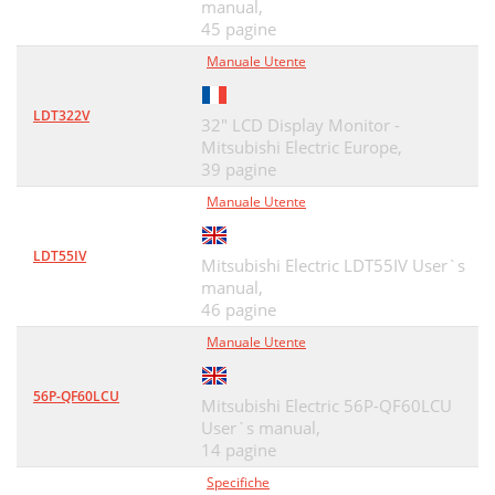
manual,
45 pagine
Manuale Utente
LDT322V
32" LCD Display Monitor -
Mitsubishi Electric Europe,
39 pagine
Manuale Utente
LDT55IV
Mitsubishi Electric LDT55IV User`s
manual,
46 pagine
Manuale Utente
56P-QF60LCU
Mitsubishi Electric 56P-QF60LCU
User`s manual,
14 pagine
Specifiche