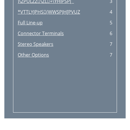
)\ZPULZZ\ZL+\YHIPSP[`
3
*VTTLYJPHS(WWSPJH[PVUZ
4
Full Line-up
5
Connector Terminals
6
Stereo Speakers
7
Other Options
7