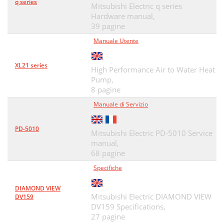
q series
Mitsubishi Electric q series
Hardware manual,
39 pagine
Manuale Utente
XL21 series
High Performance Air to Water Heat
Pump,
8 pagine
Manuale di Servizio
PD-5010
Mitsubishi Electric PD-5010 Service
manual,
68 pagine
Specifiche
DIAMOND VIEW
Mitsubishi Electric DIAMOND VIEW
DV159
DV159 Specifications,
27 pagine