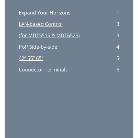
Expand Your Horizons
1
LAN-based Control
3
(for MDT551S & MDT652S)
3
PoP Side-by-side
4
42” 55” 65”
5
Connector Terminals
6