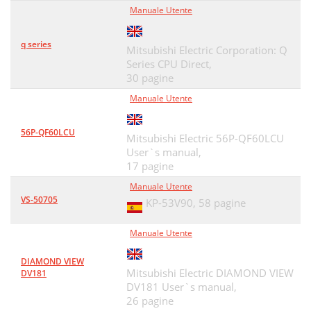
Manuale Utente
q series
Mitsubishi Electric Corporation: Q
Series CPU Direct,
30 pagine
Manuale Utente
56P-QF60LCU
Mitsubishi Electric 56P-QF60LCU
User`s manual,
17 pagine
Manuale Utente
VS-50705
KP-53V90,
58 pagine
Manuale Utente
DIAMOND VIEW
Mitsubishi Electric DIAMOND VIEW
DV181
DV181 User`s manual,
26 pagine