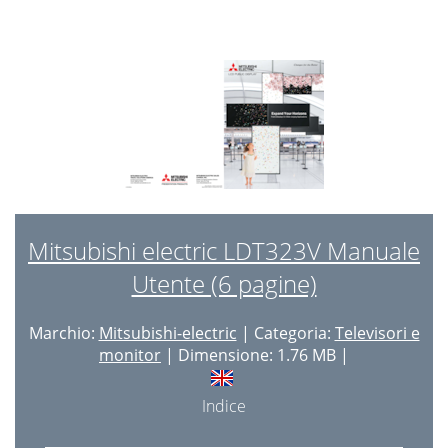
Mitsubishi electric LDT323V Manuale
Utente (6 pagine)
Marchio:
Mitsubishi-electric
| Categoria:
Televisori e
monitor
| Dimensione: 1.76 MB |
Indice