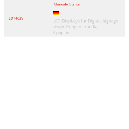
Manuale Utente
LDT462V
LCD-DispLays für DigitaL-signage-
anwenDungen - media,
8 pagine