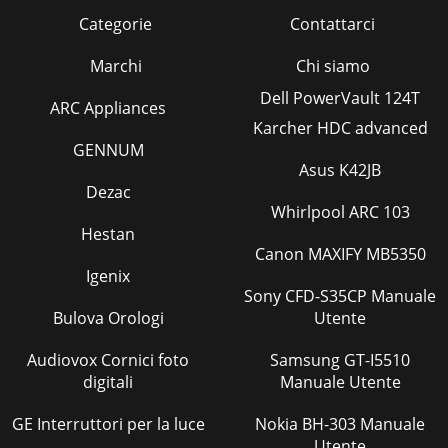
Categorie
Contattarci
Marchi
Chi siamo
Dell PowerVault 124T
ARC Appliances
Karcher HDC advanced
GENNUM
Asus K42JB
Dezac
Whirlpool ARC 103
Hestan
Canon MAXIFY MB5350
Igenix
Sony CFD-S35CP Manuale
Bulova Orologi
Utente
Audiovox Cornici foto
Samsung GT-I5510
digitali
Manuale Utente
GE Interruttori per la luce
Nokia BH-303 Manuale
Utente