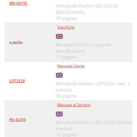
WD-60735
Mitsubishi Electric WD-60735
Specifications,
45 pagine
Specifiche
q series
Mitsubishi Electric q series
Specifications,
17 pagine
Manuale Utente
LDT322V
Mitsubishi Electric LDT322V User`s
manual,
39 pagine
Manuale di Servizio
PD-4225S
Mitsubishi Electric PD-4225S Service
manual,
76 pagine