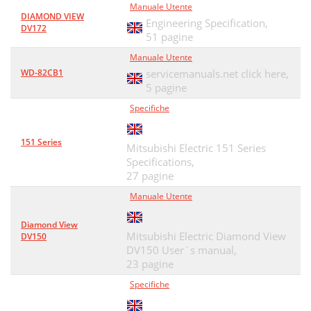
Manuale Utente
DIAMOND VIEW
Engineering Specification,
DV172
51 pagine
Manuale Utente
WD-82CB1
servicemanuals.net click here,
5 pagine
Specifiche
151 Series
Mitsubishi Electric 151 Series
Specifications,
27 pagine
Manuale Utente
Diamond View
Mitsubishi Electric Diamond View
DV150
DV150 User`s manual,
23 pagine
Specifiche