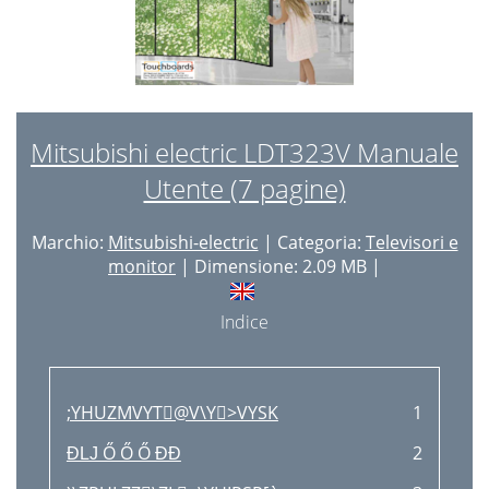
Mitsubishi electric LDT323V Manuale
Utente (7 pagine)
Marchio:
Mitsubishi-electric
| Categoria:
Televisori e
monitor
| Dimensione: 2.09 MB |
Indice
;YHUZMVYT@V\Y>VYSK
1
ƉǇ Ő Ő Ő ƉƉ
2