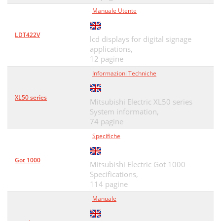
Manuale Utente
LDT422V
lcd displays for digital signage
applications,
12 pagine
Informazioni Techniche
XL50 series
Mitsubishi Electric XL50 series
System information,
74 pagine
Specifiche
Got 1000
Mitsubishi Electric Got 1000
Specifications,
114 pagine
Manuale