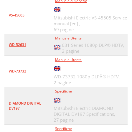
Manuale di Servizio
VS-45605
Mitsubishi Electric VS-45605 Service
manual [en] ,
69 pagine
Manuale Utente
WD-52631
631 Series 1080p DLP® HDTV,
2 pagine
Manuale Utente
WD-73732
WD-73732 1080p DLPÂ® HDTV,
2 pagine
Specifiche
DIAMOND DIGITAL
Mitsubishi Electric DIAMOND
DV197
DIGITAL DV197 Specifications,
27 pagine
Specifiche