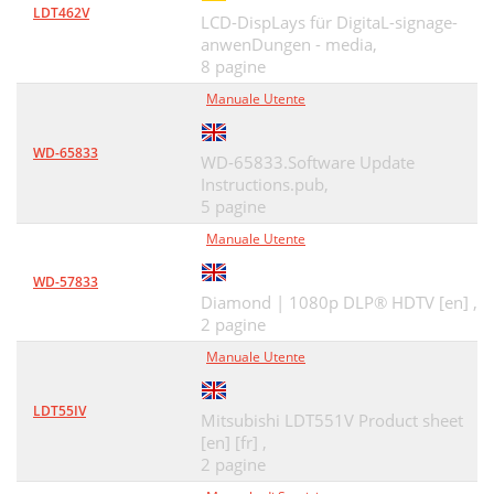
LDT462V
LCD-DispLays für DigitaL-signage-
anwenDungen - media,
8 pagine
Manuale Utente
WD-65833
WD-65833.Software Update
Instructions.pub,
5 pagine
Manuale Utente
WD-57833
Diamond | 1080p DLP® HDTV [en] ,
2 pagine
Manuale Utente
LDT55IV
Mitsubishi LDT551V Product sheet
[en] [fr] ,
2 pagine