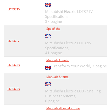
LDT371V
Mitsubishi Electric LDT371V
Specifications,
37 pagine
Specifiche
LDT32IV
Mitsubishi Electric LDT32IV
Specifications,
41 pagine
Manuale Utente
LDT323V
Transform Your World,
7 pagine
Manuale Utente
LDT322V
Mitsubishi Electric LCD - Snelling
Business Systems,
6 pagine
Manuale di Installazione