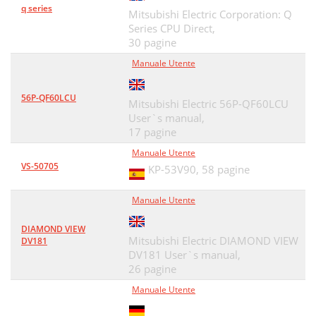
q series
Mitsubishi Electric Corporation: Q
Series CPU Direct,
30 pagine
Manuale Utente
56P-QF60LCU
Mitsubishi Electric 56P-QF60LCU
User`s manual,
17 pagine
Manuale Utente
VS-50705
KP-53V90,
58 pagine
Manuale Utente
DIAMOND VIEW
Mitsubishi Electric DIAMOND VIEW
DV181
DV181 User`s manual,
26 pagine
Manuale Utente