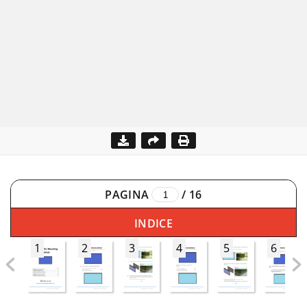
PAGINA
/
16
INDICE
1
2
3
4
5
6