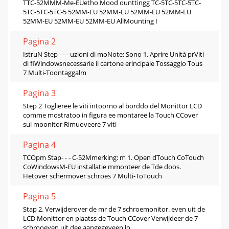
TTC-52MMM-Me-EUetho Mood ounttingg TC-5TC-5TC-5TC-
5TC-5TC-5TC-5 52MM-EU 52MM-EU 52MM-EU 52MM-EU
52MM-EU 52MM-EU 52MM-EU AllMounting I
Pagina 2
IstruN Step - - - uzioni di moNote: Sono 1. Aprire Unità prViti
di fiWindowsnecessarie il cartone erincipale Tossaggio Tous
7 Multi-Toontaggalm
Pagina 3
Step 2 Toglieree le viti intoorno al borddo del Monittor LCD
comme mostratoo in figura ee montaree la Touch CCover
sul moonitor Rimuoveere 7 viti -
Pagina 4
TCOpm Stap- - - C-52Mmerking: m 1. Open dTouch CoTouch
CoWindowsM-EU installatie mmonteer de Tde doos.
Hetover schermover schroes 7 Multi-ToTouch
Pagina 5
Stap 2. Verwijderover de mr de 7 schroemonitor. even uit de
LCD Monittor en plaatss de Touch CCover Verwijdeer de 7
schrooeven uit dee aangegeveen lo