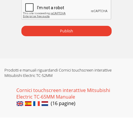
Pagina 15
TC-N Etapprése - - - -52MMNota: Monpe 1. Ouvrents : Cadre
‘’TVis de fixWindows M-EU Mnter le ‘’toucrir l’emballTouch
Coverxation du ‘’Ts 7 CD Mu
Publish
Pagina 16 - ASSIST Co., Ltd
Etappe 2 Dévisser les 7 viis (voir phottos ci-dessous) du
monniteur LCD. - Etapcommcalib Monter lfournies pe 3
Connemencer le prbration du Tle
Prodotti e manuali riguardandi Cornici touchscreen interattive
Mitsubishi Electric TC-52MM
Cornici touchscreen interattive Mitsubishi
Electric TC-65MM Manuale
(16 pagine)