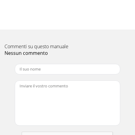
shown beelow), and mmount Touchh Cover onn to the
monnitor Remove the 7 screwws as locatedd in th
Pagina 11
TC-5 1. - - - HinwBitte öffenden InhalTouch PaTouch PaCD
Wind52MM-weis: Das Panen Sie die lt anel mit USanel
Befestidows 7 Mul-EU Insanel sollte
Commenti su questo manuale
Nessun commento
Pagina 12
22 EntfernePanel wien Sie die Sie gezeigt. Schrauben wie
gezeigtt am Monitoor, und insttallieren Siie das - Bitte entan
folgentfernen Sie nden Posit
Pagina 13
TC Nota Pasomate - - - C-52M: Para evitaro 1. Abra eerial:
Cuadro dTornillos WindowsM-EU Métodr posibles demonel
embalaje dde pantalla tde fij
Pagina 14
Pasoo 2. Desatoornillar los 7 tornillos el marco del mmonitor
LCD , y montar lla pantalla tááctil “Touch Cover” en eel
monitor. - Desatornseñaliza