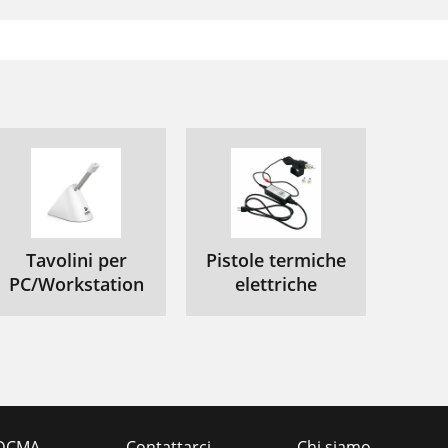
Tavolini per
Pistole termiche
PC/Workstation
elettriche
DCMA
Contattarci
Chi siamo