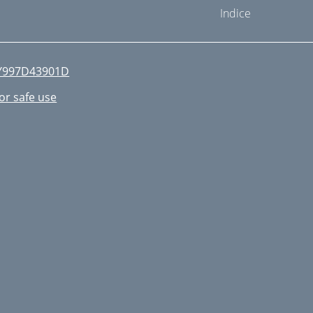
Indice
Y997D43901D
or safe use