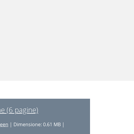
he (6 pagine)
reen
| Dimensione: 0.61 MB |