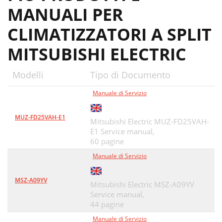
MANUALI PER
CLIMATIZZATORI A SPLIT
MITSUBISHI ELECTRIC
Modelli
Tipo di Documento
Manuale di Servizio
MUZ-FD25VAH-E1
Mitsubishi Electric MUZ-FD25VAH-
E1 Service manual,
60 pagine
Manuale di Servizio
MSZ-A09YV
Mitsubishi Electric MSZ-A09YV
Service manual,
44 pagine
Manuale di Servizio