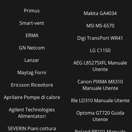
Primus
Makita GA4034
Smart-vent
MSI MS-6570
ERMA
Digi TransPort WR41
GN Netcom
LG C1150
Lanzar
AEG L85275XFL Manuale
Utente
Maytag Forni
Canon PIXMA MX310
Ericsson Ricevitore
Manuale Utente
Aprilaire Pompe di calore
Rle LD310 Manuale Utente
Agilent Technologies
Optoma GT720 Guida
Alimentatori
Utente
SEVERIN Piani cottura
Roland RP101 Manuale