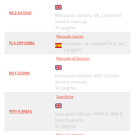
MLZ-KA35VA
Mitsubishi Electric MLZ-KA35VA
Service manual,
36 pagine
Manuale Utente
PLA-ZRP100BA
Unidades de cassette PLA [en] ,
6 pagine
Manuale di Servizio
MSY-D30NA
Mitsubishi Electric MSY-D30NA
Service manual,
34 pagine
Specifiche
PFFY-P.VKM-E
Mitsubishi Electric PFFY-P.VKM-E
Specifications,
22 pagine
Manuale Utente