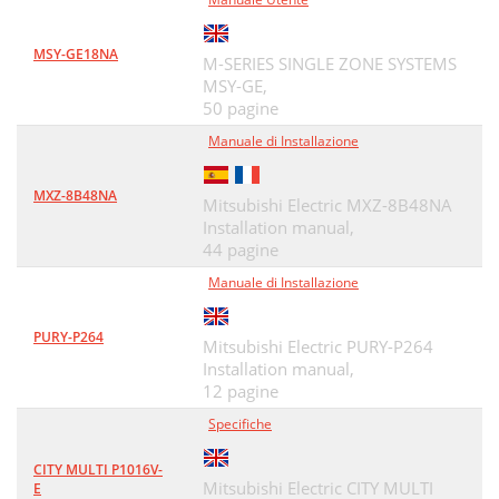
MSY-GE18NA
M-SERIES SINGLE ZONE SYSTEMS
MSY-GE,
50 pagine
Manuale di Installazione
MXZ-8B48NA
Mitsubishi Electric MXZ-8B48NA
Installation manual,
44 pagine
Manuale di Installazione
PURY-P264
Mitsubishi Electric PURY-P264
Installation manual,
12 pagine
Specifiche
CITY MULTI P1016V-
Mitsubishi Electric CITY MULTI
E