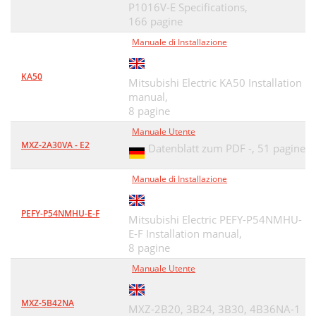
P1016V-E Specifications,
166 pagine
Manuale di Installazione
KA50
Mitsubishi Electric KA50 Installation
manual,
8 pagine
Manuale Utente
MXZ-2A30VA - E2
Datenblatt zum PDF -,
51 pagine
Manuale di Installazione
PEFY-P54NMHU-E-F
Mitsubishi Electric PEFY-P54NMHU-
E-F Installation manual,
8 pagine
Manuale Utente
MXZ-5B42NA
MXZ-2B20, 3B24, 3B30, 4B36NA-1