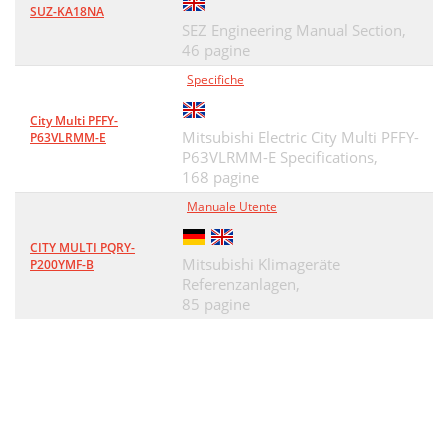
SUZ-KA18NA
SEZ Engineering Manual Section,
46 pagine
Specifiche
City Multi PFFY-
Mitsubishi Electric City Multi PFFY-
P63VLRMM-E
P63VLRMM-E Specifications,
168 pagine
Manuale Utente
CITY MULTI PQRY-
Mitsubishi Klimageräte
P200YMF-B
Referenzanlagen,
85 pagine