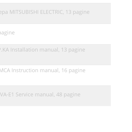
ра MITSUBISHI ELECTRIC,
13 pagine
pagine
P.KA Installation manual,
13 pagine
3MCA Instruction manual,
16 pagine
5VA-E1 Service manual,
48 pagine