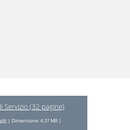
 Servizio (32 pagine)
plit
| Dimensione: 4.37 MB |