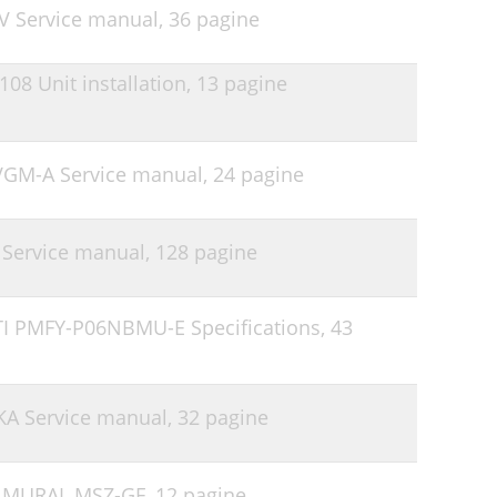
YV Service manual,
36 pagine
108 Unit installation,
13 pagine
0VGM-A Service manual,
24 pagine
 Service manual,
128 pagine
LTI PMFY-P06NBMU-E Specifications,
43
-KA Service manual,
32 pagine
 MURAL MSZ-GF,
12 pagine