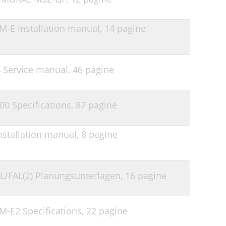
AM-E Installation manual,
14 pagine
4 Service manual,
46 pagine
00 Specifications,
87 pagine
nstallation manual,
8 pagine
/FAL(2) Planungsunterlagen,
16 pagine
CM-E2 Specifications,
22 pagine