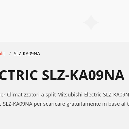
lit
SLZ-KA09NA
ECTRIC SLZ-KA09N
er Climatizzatori a split Mitsubishi Electric SLZ-KA09
ic SLZ-KA09NA per scaricare gratuitamente in base al 