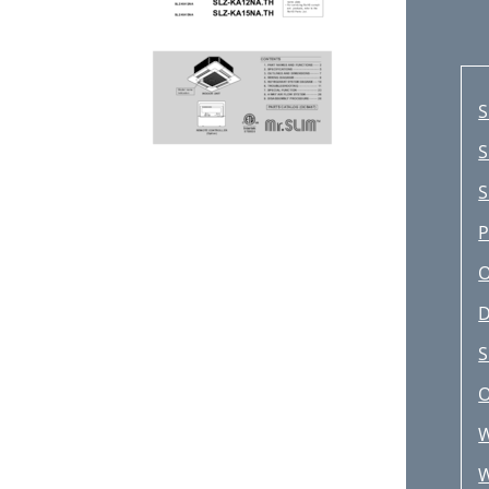
S
S
S
P
D
S
O
W
W