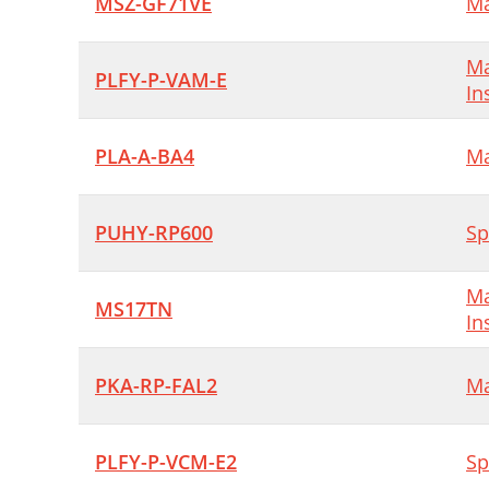
MSZ-GF71VE
Ma
Ma
PLFY-P-VAM-E
In
PLA-A-BA4
Ma
PUHY-RP600
Sp
Ma
MS17TN
In
PKA-RP-FAL2
Ma
PLFY-P-VCM-E2
Sp