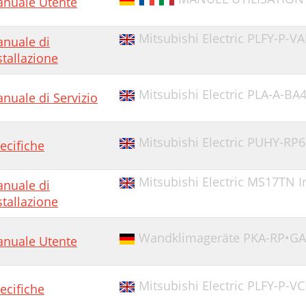
nuale Utente
Mitsubishi Electric PLFY-P-V
nuale di
stallazione
Mitsubishi Electric PLA-A-BA
nuale di Servizio
Mitsubishi Electric PUHY-RP6
ecifiche
Mitsubishi Electric MS17TN I
nuale di
stallazione
Wandklimageräte PKA-RP•GAL
nuale Utente
Mitsubishi Electric PLFY-P-V
ecifiche