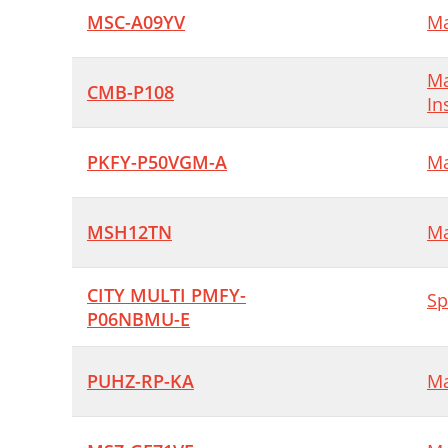
MSC-A09YV
Ma
Ma
CMB-P108
In
PKFY-P50VGM-A
Ma
MSH12TN
Ma
CITY MULTI PMFY-
Sp
P06NBMU-E
PUHZ-RP-KA
Ma