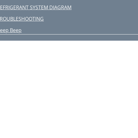
EFRIGERANT SYSTEM DIAGRAM
TROUBLESHOOTING
eep Beep
-4. TEST POINT DIAGRAM
rain pump (DP)
rain sensor (DS)
ane motor (MV)
PECIAL FUNCTION
nd stage cut-in setting
  
aking air into the unit
-4. FIXING HORIZONTAL VANE