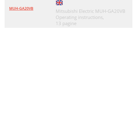
MUH-GA20VB
Mitsubishi Electric MUH-GA20VB
Operating instructions,
13 pagine