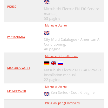
PKH30
Mitsubishi Electric PKH30 Service
manual,
53 pagine
Manuale Utente
P1016NU-GA
City Multi Catalogue - American Air
Conditioning,
40 pagine
Manuale di Installazione
MXZ-4D72VA- E1
Mitsubishi Electric MXZ-4D72VA- E1
Installation manual,
22 pagine
Manuale Utente
MSZ-EF25VEB
Zen Series - Cool,
6 pagine
Istruzioni per gli Interventi