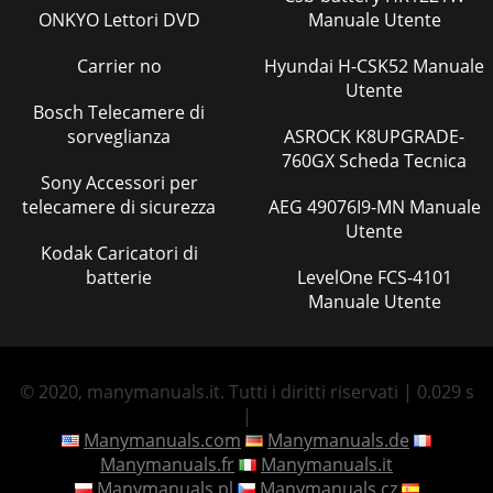
ONKYO Lettori DVD
Manuale Utente
Carrier no
Hyundai H-CSK52 Manuale
Utente
Bosch Telecamere di
sorveglianza
ASROCK K8UPGRADE-
760GX Scheda Tecnica
Sony Accessori per
telecamere di sicurezza
AEG 49076I9-MN Manuale
Utente
Kodak Caricatori di
batterie
LevelOne FCS-4101
Manuale Utente
© 2020, manymanuals.it. Tutti i diritti riservati | 0.029 s
|
Manymanuals.com
Manymanuals.de
Manymanuals.fr
Manymanuals.it
Manymanuals.pl
Manymanuals.cz