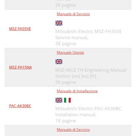
26 pagine
Manuale di Servizio
MSZ-FH35VE
Mitsubishi Electric MSZ-FH35VE
Service manual,
38 pagine
Manuale Utente
MSZ-FH15NA
MSZ-MUZ FH Engineering Manual
Section [en] [es] [fr] ,
36 pagine
Manuale di Installazione
PAC-AK30BC
Mitsubishi Electric PAC-AK30BC
Installation manual,
18 pagine
Manuale di Servizio