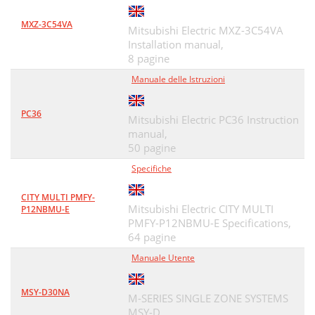
MXZ-3C54VA
Mitsubishi Electric MXZ-3C54VA
Installation manual,
8 pagine
Manuale delle Istruzioni
PC36
Mitsubishi Electric PC36 Instruction
manual,
50 pagine
Specifiche
CITY MULTI PMFY-
Mitsubishi Electric CITY MULTI
P12NBMU-E
PMFY-P12NBMU-E Specifications,
64 pagine
Manuale Utente
MSY-D30NA
M-SERIES SINGLE ZONE SYSTEMS
MSY-D,