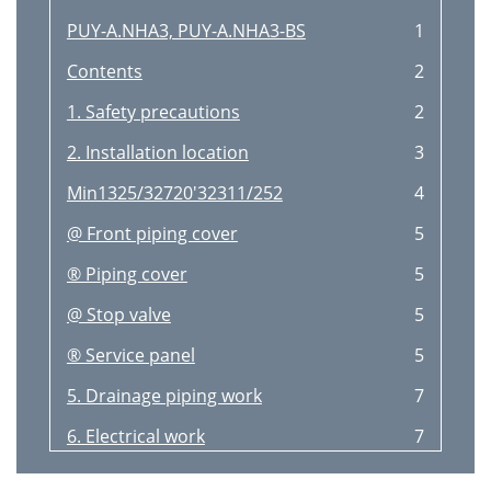
PUY-A.NHA3, PUY-A.NHA3-BS
1
Contents
2
1. Safety precautions
2
2. Installation location
3
Min1325/32720'32311/252
4
@ Front piping cover
5
® Piping cover
5
@ Stop valve
5
® Service panel
5
5. Drainage piping work
7
6. Electrical work
7
• A24-A42
8