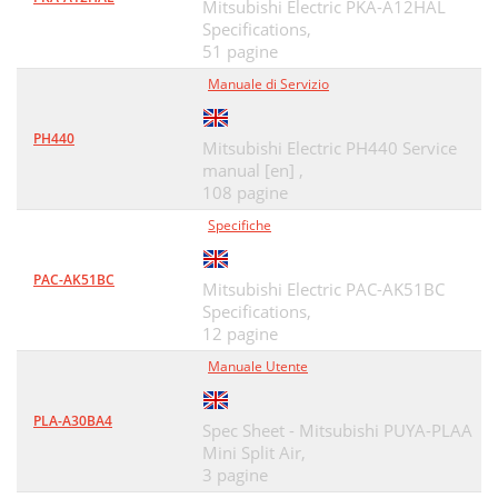
Mitsubishi Electric PKA-A12HAL
Specifications,
51 pagine
Manuale di Servizio
PH440
Mitsubishi Electric PH440 Service
manual [en] ,
108 pagine
Specifiche
PAC-AK51BC
Mitsubishi Electric PAC-AK51BC
Specifications,
12 pagine
Manuale Utente
PLA-A30BA4
Spec Sheet - Mitsubishi PUYA-PLAA
Mini Split Air,
3 pagine