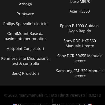
Ibase MI970
Azooga
Acer H5350
Printware
Philips Spazzolini elettrici
Epson P-1000 Guida di
Avvio Rapido
OmniMount Base da
pavimento per monitor
Sony RDR-HXD560
Manuale Utente
Hotpoint Congelatori
Sony DCR-SR65E Manuale
Kenmore Elite Misurazione,
Utente
test & controllo
Samsung CM1329 Manuale
BenQ Proiettori
Utente
© 2020, manymanuals.it. Tutti i diritti riservati | 0.021 s
|