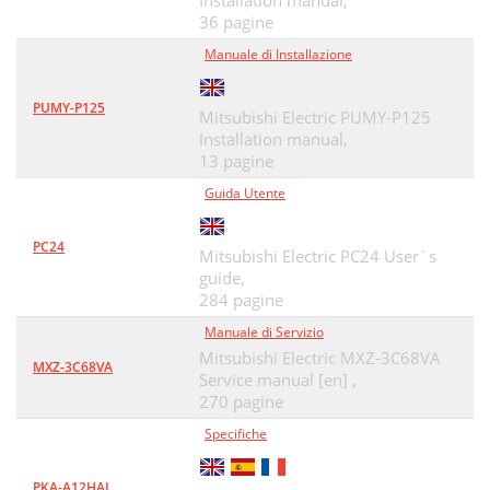
Installation manual,
8. Funciones especiales
32
36 pagine
Manuale di Installazione
, , //'
32
•cy_'_/"_
34
PUMY-P125
Mitsubishi Electric PUMY-P125
BG79U896H05 Printed in Japan
35
Installation manual,
13 pagine
Guida Utente
PC24
Mitsubishi Electric PC24 User`s
guide,
284 pagine
Manuale di Servizio
Mitsubishi Electric MXZ-3C68VA
MXZ-3C68VA
Service manual [en] ,
270 pagine
Specifiche
PKA-A12HAL