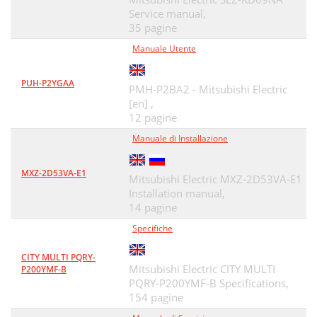
Service manual,
35 pagine
Manuale Utente
PUH-P2YGAA
PMH-P2BA2 - Mitsubishi Electric
[en] ,
12 pagine
Manuale di Installazione
MXZ-2D53VA-E1
Mitsubishi Electric MXZ-2D53VA-E1
Installation manual,
14 pagine
Specifiche
CITY MULTI PQRY-
Mitsubishi Electric CITY MULTI
P200YMF-B
PQRY-P200YMF-B Specifications,
154 pagine