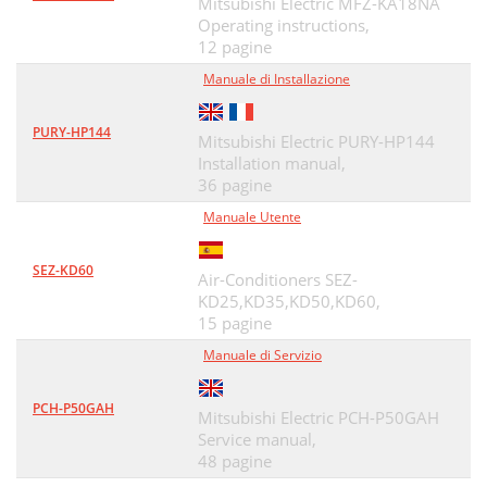
Mitsubishi Electric MFZ-KA18NA
Operating instructions,
12 pagine
Manuale di Installazione
PURY-HP144
Mitsubishi Electric PURY-HP144
Installation manual,
36 pagine
Manuale Utente
SEZ-KD60
Air-Conditioners SEZ-
KD25,KD35,KD50,KD60,
15 pagine
Manuale di Servizio
PCH-P50GAH
Mitsubishi Electric PCH-P50GAH
Service manual,
48 pagine