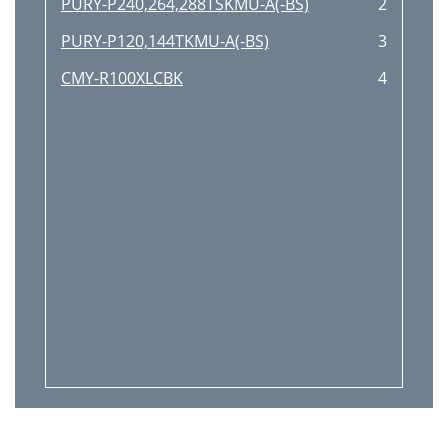
PURY-P240,264,288TSKMU-A(-BS)
2
PURY-P120,144TKMU-A(-BS)
3
CMY-R100XLCBK
4