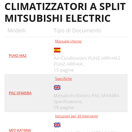
CLIMATIZZATORI A SPLIT
MITSUBISHI ELECTRIC
Modelli
Tipo di Documento
Manuale Utente
PUHZ-HA2
Air-Conditioners PUHZ-HRP•HA2
PUHZ-HRP•KA,
15 pagine
Specifiche
PAC-SF44SRA
Mitsubishi Electric PAC-SF44SRA
Specifications,
58 pagine
Istruzioni per gli Interventi
MFZ-KA18NA