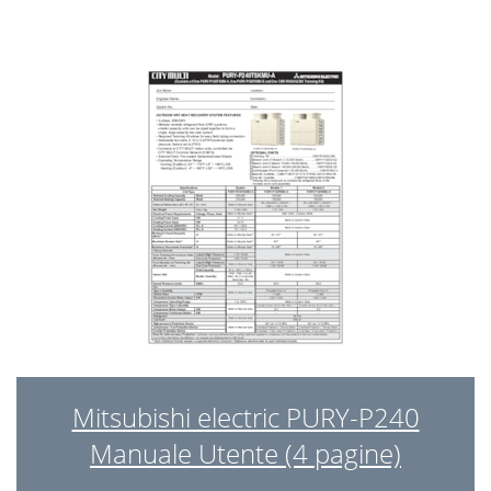
Mitsubishi electric PURY-P240
Manuale Utente (4 pagine)