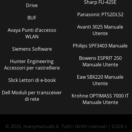
Sharp FU-425E
Drive
Panasonic PT52DL52
BUF
Avanti 3025 Manuale
Avaya Punti d’accesso
Utente
WLAN
Philips SPF3403 Manuale
Siemens Software
Bowens ESPRIT 250
Hunter Engineering
Manuale Utente
Accessori per rastrelliere
Eaw SBX220 Manuale
Slick Lettori di e-book
Utente
Dell Moduli per transceiver
Krohne OPTIMASS 7000 IT
di rete
Manuale Utente
© 2020, manymanuals.it. Tutti i diritti riservati | 0.028 s