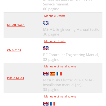
Service manual,
60 pagine
Manuale Utente
MS-A09WA-1
MS-MU Engineering Manual Section,
30 pagine
Manuale Utente
CMB-P108
BC Controller Engineering Manual,
32 pagine
Manuale di Installazione
PUY-A.NHA3
Mitsubishi Electric PUY-A.NHA3
Installation manual [en] ,
35 pagine
Manuale di Installazione