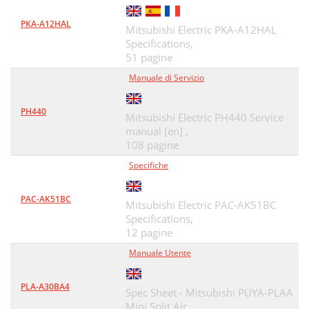
PKA-A12HAL
Mitsubishi Electric PKA-A12HAL
Specifications,
51 pagine
Manuale di Servizio
PH440
Mitsubishi Electric PH440 Service
manual [en] ,
108 pagine
Specifiche
PAC-AK51BC
Mitsubishi Electric PAC-AK51BC
Specifications,
12 pagine
Manuale Utente
PLA-A30BA4
Spec Sheet - Mitsubishi PUYA-PLAA
Mini Split Air,