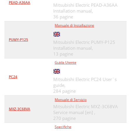
PEAD-A36AA
Mitsubishi Electric PEAD-A36AA
Installation manual,
36 pagine
Manuale di Installazione
PUMY-P125
Mitsubishi Electric PUMY-P125
Installation manual,
13 pagine
Guida Utente
PC24
Mitsubishi Electric PC24 User`s
guide,
284 pagine
Manuale di Servizio
Mitsubishi Electric MXZ-3C68VA
MXZ-3C68VA
Service manual [en] ,
270 pagine
Specifiche