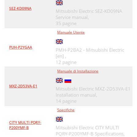
SEZ-KD09NA
Mitsubishi Electric SEZ-KD09NA
Service manual,
35 pagine
Manuale Utente
PUH-P2YGAA
PMH-P2BA2 - Mitsubishi Electric
[en] ,
12 pagine
Manuale di Installazione
MXZ-2D53VA-E1
Mitsubishi Electric MXZ-2D53VA-E1
Installation manual,
14 pagine
Specifiche
CITY MULTI PQRY-
Mitsubishi Electric CITY MULTI
P200YMF-B
PQRY-P200YMF-B Specifications,