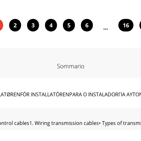
2
3
4
5
6
16
...
Sommario
LATØRENFÖR INSTALLATÖRENPARA O INSTALADORΓΙΑ ΑΥΤΟ
ontrol cables1. Wiring transmission cables• Types of transm