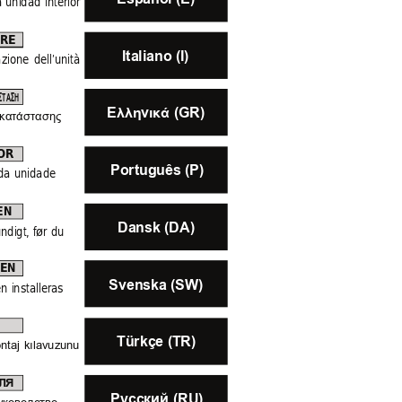
a 
unidad 
interior 
ORE
Italiano (I)
azione
dell’unità 
ΣΤΑΣΗ
Eλληνικά (GR)
κατάστασης 
OR
Português (P)
da 
unidade 
EN
Dansk (DA)
ndigt, 
før 
du 
REN
Svenska (SW)
en 
installeras 
Türkçe (TR)
ntaj 
kılavuzunu 
ЛЯ
Русский (RU)