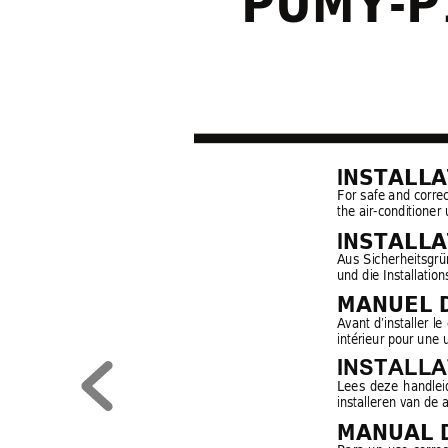
PUMY-P1
INSTALL
For safe and correc
the air-conditioner u
INSTALL
Aus 
Sicherheitsgrü
und die Installatio
MANUEL D
Avant 
d’installer 
le 
intérieur pour une u
INSTALLA
Lees 
deze 
h
andlei
installeren van de a
MANUAL 