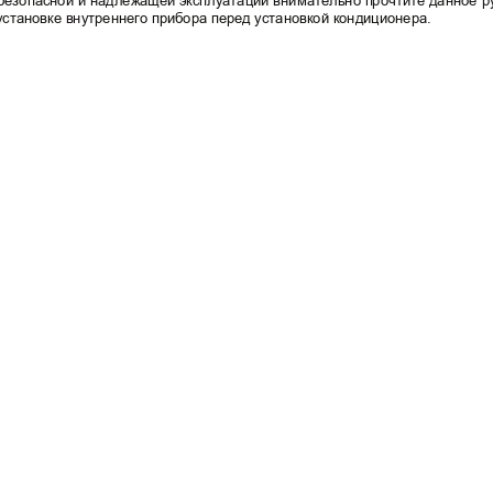
безопасной 
и надлежащей эксплуатации 
внимательно прочтите данное 
р
установке внутреннего прибора перед установкой кондиционера.