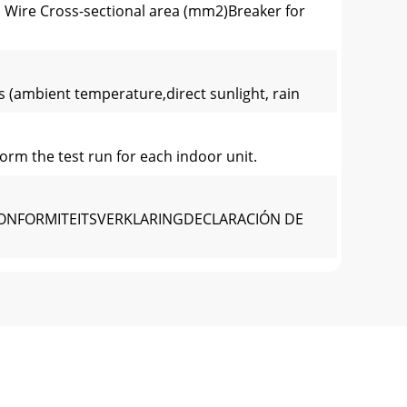
Wire Cross-sectional area (mm2)Breaker for
s (ambient temperature,direct sunlight, rain
form the test run for each indoor unit.
ONFORMITEITSVERKLARINGDECLARACIÓN DE
ONFORMITEITSVERKLARINGDECLARACIÓN DE
rigerant leakage may cause suffocation.