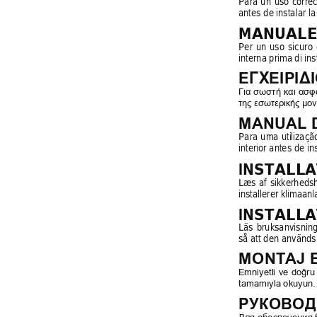
Para 
un 
uso 
correc
antes de instalar l
MANUALE 
Per 
un 
uso 
sicu
ro 
interna prima di inst
EΓΧEIPIΔ
Για σωστή 
και 
ασφα
της εσωτερικής μον
MANUAL 
Para 
uma 
utilizaçã
interior antes de i
INSTALL
Læs 
af 
sikkerheds
installerer klimaan
INSTALL
Läs 
bruksanvisnin
så att den används 
MONTAJ E
Emniyetli 
ve 
doğru
tamamıyla okuyun.
РУКОВОД