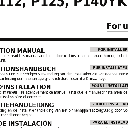
12, P125, P140Y
For 
ATION MANUAL
FOR INSTALLER
t use, 
read this manual and the 
indoor unit installation manual thoroughly 
befo
nit.
ATIONSHANDBUCH
FÜR INSTALLATEU
nden 
und 
zur 
richtigen 
Verwendung 
vor 
der 
Installation 
die 
vorliegende 
Bedie
nsanleitung der Innenanlage gründlich durchlesen die Klimaanlage.
’INSTALLATION
POUR L’INSTALLAT
climatiseur, 
lire 
attentivement 
ce 
manuel, 
ainsi 
que 
le 
manuel 
d’installation 
de
tilisation sûre et correcte.
VOOR DE INSTALLAT
TIEHANDLEIDING
din
g 
en 
de 
inst
allatieha
ndleidin
g 
van 
het 
bin
nenappara
at 
zorgvul
dig 
door 
vo
irconditioner begint.
DE INSTALACIÓN
PARA EL INSTALA