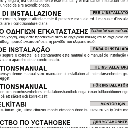
to 
y 
seguro, 
lea 
detalladamente 
este 
manual 
y 
el 
manual 
de 
instalación 
de 
l
a unidad de aire acondicionado.
DI INSTALLAZIONE
PER L’INSTALLAT
e 
corretto,
leggere 
attent
amente 
il 
pres
ente 
manuale 
e
d 
il 
manuale 
d’i
nstall
allare il condizionatore d’aria.
IO OΔHΓIΩN EΓKATAΣTAΣHΣ
ΓΙΑ ΑΥΤΟΝ ΠΟΥ ΚΑΝΕΙ ΤΗΝ ΕΓΚΑΤΑ
λή χρήση, 
διαβάστε 
προσεκτικά 
αυτό το 
εγχειρίδιο 
καθώς και 
το 
εγχειρίδιο 
εγ
άδας, προτού εγκαταστήσετε τη μονάδα του κλιματιστικού.
PARA O INSTALAD
DE INSTALAÇÃO
o 
segura 
e correcta, 
leia atentamente 
este 
manual e 
o manual 
de 
instalação 
nstalar o aparelho de ar condicionado.
ATIONSMANUAL
TIL INSTALLATØR
hensyn 
denne 
manual 
samt 
manualen 
til 
installation 
af 
indendørsenheden 
gru
lægget.
ATIONSMANUAL
FÖR INSTALLATÖ
gen 
och 
inomhusenhetens 
installationshandbok 
noga 
innan 
luftkonditionering
på ett säkert och korrekt sätt.
LKİTABI
MONTÖR İÇİN
 
kullanım 
için, 
klima 
cihazını 
monte 
etmeden 
önce 
bu 
kılavuzu 
ve 
iç 
ünite 
mo
СТВО ПО УСТАНОВКЕ
ДЛЯ УСТАНОВИТЕ