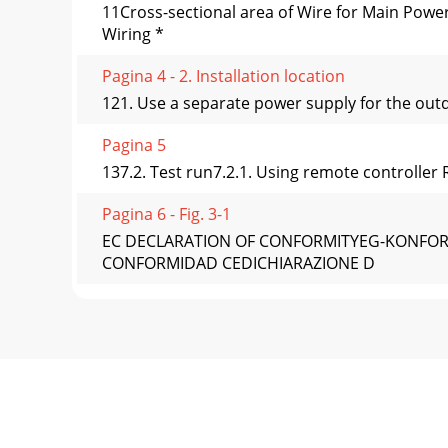
11Cross-sectional area of Wire for Main Pow
Wiring *
Pagina 4 - 2. Installation location
121. Use a separate power supply for the outd
Pagina 5
137.2. Test run7.2.1. Using remote controller 
Pagina 6 - Fig. 3-1
EC DECLARATION OF CONFORMITYEG-KONFO
CONFORMIDAD CEDICHIARAZIONE D
Pagina 7 - Fig. 4-1
EC DECLARATION OF CONFORMITYEG-KONFO
CONFORMIDAD CEDICHIARAZIONE D
Pagina 8
<ENGLISH>English is original. The other langu