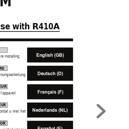
KM
use with R410A
English (GB)
re installing 
RE
Deutsch (D)
nungsanleitung 
EUR
Français (F)
 
l’appareil 
EUR
Nederlands (NL)
ordat 
u 
met
het 
DOR
Español (E)