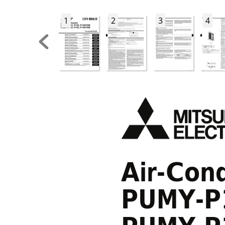
1
2
3
4
Air-Cond
PUMY-P1