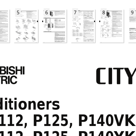
5
6
7
8
9
itioners
12, P125, P140V