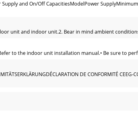
er Supply and On/Off CapacitiesModelPower SupplyMinimum 
oor unit and indoor unit.2. Bear in mind ambient condition
Refer to the indoor unit installation manual.• Be sure to per
RMITÄTSERKLÄRUNGDÉCLARATION DE CONFORMITÉ CEEG-C
RMITÄTSERKLÄRUNGDÉCLARATION DE CONFORMITÉ CEEG-C
ages versions are translation of the original. CAUTION• Ref