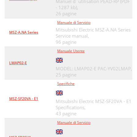
Manuel d`utilisation PEAD-RP (PDF
- 1287 kb),
26 pagine
Manuale di Servizio
Mitsubishi Electric MSZ-A.NA Series
MSZ-A.NA Series
Service manual,
96 pagine
Manuale Utente
LMAP02-E
MODEL: LMAP02-E PAC-YV02LMAP,
25 pagine
Specifiche
MSZ-SF20VA - E1
Mitsubishi Electric MSZ-SF20VA - E1
Specifications,
43 pagine
Manuale di Servizio