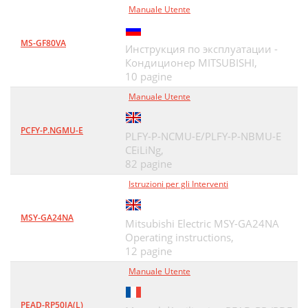
Manuale Utente
MS-GF80VA
Инструкция по эксплуатации -
Кондиционер MITSUBISHI,
10 pagine
Manuale Utente
PCFY-P.NGMU-E
PLFY-P-NCMU-E/PLFY-P-NBMU-E
CEiLiNg,
82 pagine
Istruzioni per gli Interventi
MSY-GA24NA
Mitsubishi Electric MSY-GA24NA
Operating instructions,
12 pagine
Manuale Utente
PEAD-RP50JA(L)