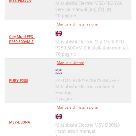
MSZ-FB25VA
Mitsubishi Electric MSZ-FB25VA
Service manual [en] [fr] [it] ,
40 pagine
Manuale di Installazione
City Multi PFD-
Mitsubishi Electric City Multi PFD-
P250.500VM-E
P250.500VM-E Installation manual,
76 pagine
Manuale Utente
24-TON PURY-P288YSKMU-A -
PURY-P288
Mitsubishi Electric Cooling &
Heating,
4 pagine
Manuale di Installazione
MSY-D30NA
Mitsubishi Electric MSY-D30NA
Installation manual,