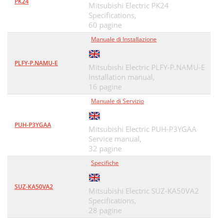
PK24
Mitsubishi Electric PK24
Specifications,
60 pagine
Manuale di Installazione
PLFY-P.NAMU-E
Mitsubishi Electric PLFY-P.NAMU-E
Installation manual,
16 pagine
Manuale di Servizio
PUH-P3YGAA
Mitsubishi Electric PUH-P3YGAA
Service manual,
32 pagine
Specifiche
SUZ-KA50VA2
Mitsubishi Electric SUZ-KA50VA2
Specifications,
28 pagine