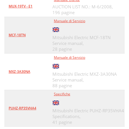
MUX-19TV - E1
AUCTION LIST NO.: M-6/2008,
196 pagine
Manuale di Servizio
MCF-18TN
Mitsubishi Electric MCF-18TN
Service manual,
28 pagine
Manuale di Servizio
MXZ-3A30NA
Mitsubishi Electric MXZ-3A30NA
Service manual,
88 pagine
Specifiche
PUHZ-RP35VHA4
Mitsubishi Electric PUHZ-RP35VHA4
Specifications,
41 pagine