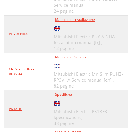
Service manual,
24 pagine
Manuale di Installazione
PUY-A.NHA
Mitsubishi Electric PUY-A.NHA
Installation manual [fr] ,
12 pagine
Manuale di Servizio
Mr. Slim PUHZ-
Mitsubishi Electric Mr. Slim PUHZ-
RP3VHA
RP3VHA Service manual [en] ,
82 pagine
Specifiche
PK18FK
Mitsubishi Electric PK18FK
Specifications,
38 pagine
Manuale Utente