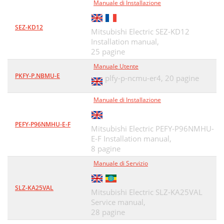
Manuale di Installazione
SEZ-KD12
Mitsubishi Electric SEZ-KD12
Installation manual,
25 pagine
Manuale Utente
PKFY-P.NBMU-E
plfy-p-ncmu-er4,
20 pagine
Manuale di Installazione
PEFY-P96NMHU-E-F
Mitsubishi Electric PEFY-P96NMHU-
E-F Installation manual,
8 pagine
Manuale di Servizio
SLZ-KA25VAL
Mitsubishi Electric SLZ-KA25VAL
Service manual,
28 pagine