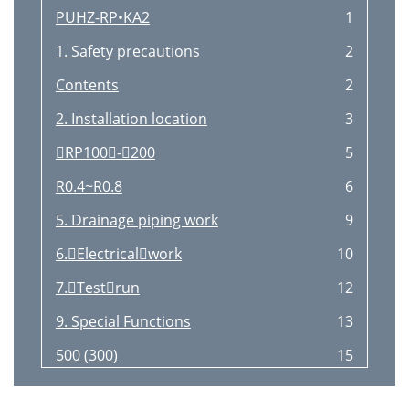
PUHZ-RP•KA2
1
1. Safety precautions
2
Contents
2
2. Installation location
3
RP100-200
5
R0.4~R0.8
6
5. Drainage piping work
9
6.Electricalwork
10
7.Testrun
12
9. Special Functions
13
500 (300)
15
RG79U640L02 Printed in Japan
16