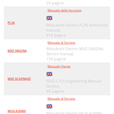
24 pagine
Manuale delle Istruzioni
PL36
Mitsubishi Electric PL36 Instruction
manual,
418 pagine
Manuale di Servizio
Mitsubishi Electric MXZ-5B42NA
MXZ-5B42NA
Service manual,
154 pagine
Manuale Utente
MXZ-5C42NAHZ
MXZ-C H2i Engineering Manual
Section,
40 pagine
Manuale di Servizio
MUX-A26WV
Mitsubishi Electric MUX-A26WV