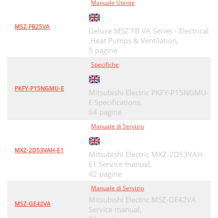
Manuale Utente
MSZ-FB25VA
Deluxe MSZ FB VA Series - Electrical
,Heat Pumps & Ventilation,
5 pagine
Specifiche
PKFY-P15NGMU-E
Mitsubishi Electric PKFY-P15NGMU-
E Specifications,
64 pagine
Manuale di Servizio
MXZ-2D53VAH-E1
Mitsubishi Electric MXZ-2D53VAH-
E1 Service manual,
42 pagine
Manuale di Servizio
Mitsubishi Electric MSZ-GE42VA
MSZ-GE42VA
Service manual,