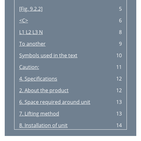
[Fig. 9.2.2]
5
<C>
6
L1 L2 L3 N
8
To another
9
Symbols used in the text
10
Caution:
11
4. Specifications
12
2. About the product
12
6. Space required around unit
13
7. Lifting method
13
8. Installation of unit
14
DFEINLPGRRUTRCZSVSLHGPO
15