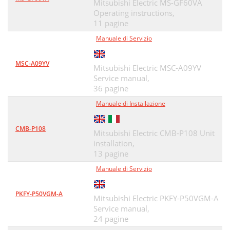
Mitsubishi Electric MS-GF60VA
Operating instructions,
11 pagine
Manuale di Servizio
MSC-A09YV
Mitsubishi Electric MSC-A09YV
Service manual,
36 pagine
Manuale di Installazione
CMB-P108
Mitsubishi Electric CMB-P108 Unit
installation,
13 pagine
Manuale di Servizio
PKFY-P50VGM-A
Mitsubishi Electric PKFY-P50VGM-A
Service manual,
24 pagine