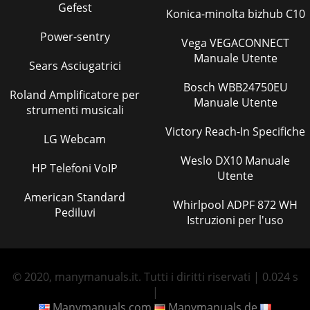
Gefest
Konica-minolta bizhub C10
Power-sentry
Vega VEGACONNECT
Manuale Utente
Sears Asciugatrici
Bosch WBB24750EU
Roland Amplificatore per
Manuale Utente
strumenti musicali
Victory Reach-In Specifiche
LG Webcam
Weslo DX10 Manuale
HP Telefoni VoIP
Utente
American Standard
Whirlpool ADPF 872 WH
Pediluvi
Istruzioni per l'uso
© 2020, manymanuals.it. Tutti i diritti riservati | 0.024 s
|
Manymanuals.com
Manymanuals.de