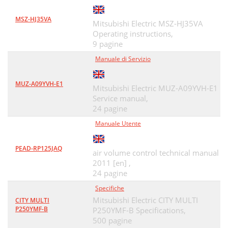
MSZ-HJ35VA
Mitsubishi Electric MSZ-HJ35VA
Operating instructions,
9 pagine
Manuale di Servizio
MUZ-A09YVH-E1
Mitsubishi Electric MUZ-A09YVH-E1
Service manual,
24 pagine
Manuale Utente
PEAD-RP125JAQ
air volume control technical manual
2011 [en] ,
24 pagine
Specifiche
Mitsubishi Electric CITY MULTI
CITY MULTI
P250YMF-B
P250YMF-B Specifications,
500 pagine