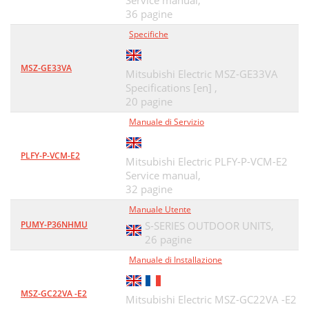
Service manual,
36 pagine
Specifiche
MSZ-GE33VA
Mitsubishi Electric MSZ-GE33VA
Specifications [en] ,
20 pagine
Manuale di Servizio
PLFY-P-VCM-E2
Mitsubishi Electric PLFY-P-VCM-E2
Service manual,
32 pagine
Manuale Utente
PUMY-P36NHMU
S-SERIES OUTDOOR UNITS,
26 pagine
Manuale di Installazione
MSZ-GC22VA -E2
Mitsubishi Electric MSZ-GC22VA -E2