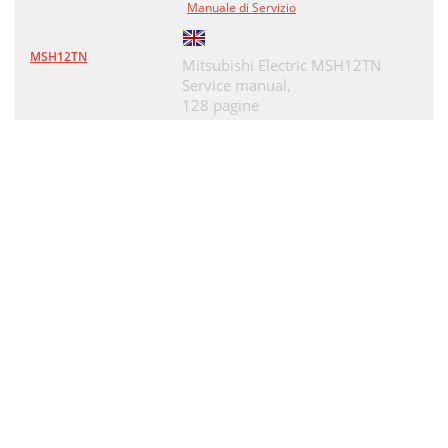
Manuale di Servizio
MSH12TN
Mitsubishi Electric MSH12TN
Service manual,
128 pagine