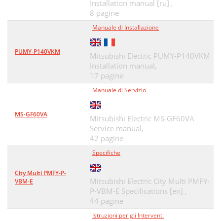
Installation manual [ru] ,
8 pagine
Manuale di Installazione
PUMY-P140VKM
Mitsubishi Electric PUMY-P140VKM
Installation manual,
17 pagine
Manuale di Servizio
MS-GF60VA
Mitsubishi Electric MS-GF60VA
Service manual,
42 pagine
Specifiche
City Multi PMFY-P-
Mitsubishi Electric City Multi PMFY-
VBM-E
P-VBM-E Specifications [en] ,
44 pagine
Istruzioni per gli Interventi