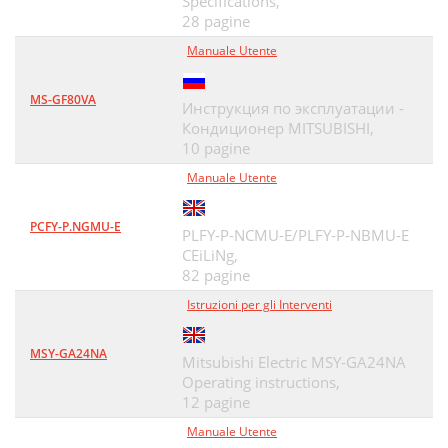
Specifications,
28 pagine
Manuale Utente
MS-GF80VA
Инструкция по эксплуатации -
Кондиционер MITSUBISHI,
10 pagine
Manuale Utente
PCFY-P.NGMU-E
PLFY-P-NCMU-E/PLFY-P-NBMU-E
CEiLiNg,
82 pagine
Istruzioni per gli Interventi
MSY-GA24NA
Mitsubishi Electric MSY-GA24NA
Operating instructions,
12 pagine
Manuale Utente