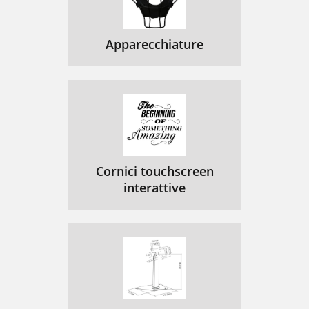
Apparecchiature
Cornici touchscreen
interattive