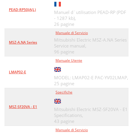
PEAD-RP50JA(L)
Manuel d`utilisation PEAD-RP (PDF
- 1287 kb),
26 pagine
Manuale di Servizio
Mitsubishi Electric MSZ-A.NA Series
MSZ-A.NA Series
Service manual,
96 pagine
Manuale Utente
LMAP02-E
MODEL: LMAP02-E PAC-YV02LMAP,
25 pagine
Specifiche
MSZ-SF20VA - E1
Mitsubishi Electric MSZ-SF20VA - E1
Specifications,
43 pagine
Manuale di Servizio