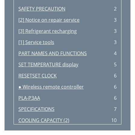
SAFETY PRECAUTION
2
[2] Notice on repair service
3
[3] Refrigerant recharging
3
[1] Service tools
3
PART NAMES AND FUNCTIONS
4
SET TEMPERATURE display
5
RESETSET CLOCK
6
● Wireless remote controller
6
PLA-P3AA
6
SPECIFICATIONS
7
COOLING CAPACITY (2)
10
PUH-P3VGAA
11