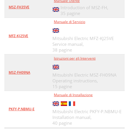
Manuale Utente
MSZ-FH35VE
Introduction of MSZ-FH,
35 pagine
Manuale di Servizio
MFZ-KJ25VE
Mitsubishi Electric MFZ-KJ25VE
Service manual,
38 pagine
Istruzioni per gli Interventi
MSZ-FH09NA
Mitsubishi Electric MSZ-FH09NA
Operating instructions,
15 pagine
Manuale di Installazione
PKFY-P.NBMU-E
Mitsubishi Electric PKFY-P.NBMU-E
Installation manual,
40 pagine