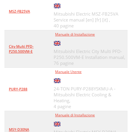
MSZ-FB25VA
Mitsubishi Electric MSZ-FB25VA
Service manual [en] [fr] [it] ,
40 pagine
Manuale di Installazione
City Multi PFD-
Mitsubishi Electric City Multi PFD-
P250.500VM-E
P250.500VM-E Installation manual,
76 pagine
Manuale Utente
24-TON PURY-P288YSKMU-A -
PURY-P288
Mitsubishi Electric Cooling &
Heating,
4 pagine
Manuale di Installazione
MSY-D30NA