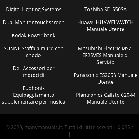
Digital Lighting Systems
Toshiba SD-550SA
Dual Monitor touchscreen
Huawei HUAWEI WATCH
Manuale Utente
Kodak Power bank
SUNNE Staffa a muro con
Mitsubishi Electric MSZ-
snodo
EF25VES Manuale di
Servizio
Dell Accessori per
motocicli
Panasonic ES2058 Manuale
Utente
Euphonix
Equipaggiamento
Plantronics Calisto 620-M
supplementare per musica
Manuale Utente
© 2020, manymanuals.it. Tutti i diritti riservati | 0.025 s
|