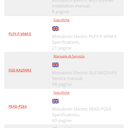
Mitsubishi Electric MSY-D30NA
Installation manual,
8 pagine
Specifiche
PLFY-P-VAM-E
Mitsubishi Electric PLFY-P-VAM-E
Specifications,
21 pagine
Manuale di Servizio
SUZ-KA25VA3
Mitsubishi Electric SUZ-KA25VA3
Service manual,
58 pagine
Specifiche
PEAD-P2EA
Mitsubishi Electric PEAD-P2EA
Specifications,
60 pagine