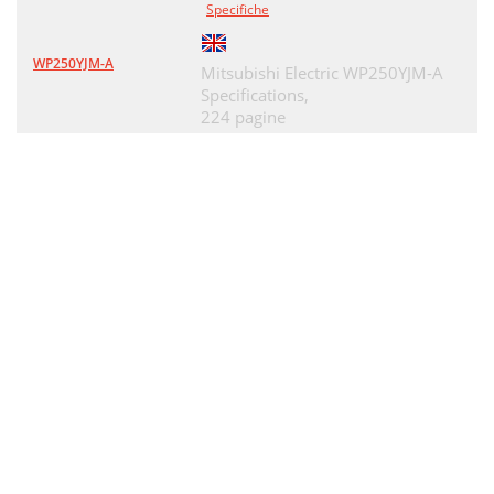
Specifiche
WP250YJM-A
Mitsubishi Electric WP250YJM-A
Specifications,
224 pagine