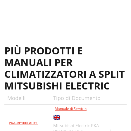
PARTS LIST
38
, PMH-P1BA1
39
OPTIONAL PARTS
41
SMTWT FS
42
PIÙ PRODOTTI E
MANUALI PER
CLIMATIZZATORI A SPLIT
MITSUBISHI ELECTRIC
Modelli
Tipo di Documento
Manuale di Servizio
PKA-RP100FAL#1
Mitsubishi Electric PKA-