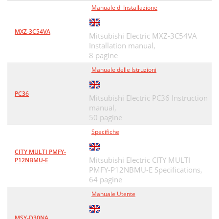
Manuale di Installazione
MXZ-3C54VA
Mitsubishi Electric MXZ-3C54VA
Installation manual,
8 pagine
Manuale delle Istruzioni
PC36
Mitsubishi Electric PC36 Instruction
manual,
50 pagine
Specifiche
CITY MULTI PMFY-
Mitsubishi Electric CITY MULTI
P12NBMU-E
PMFY-P12NBMU-E Specifications,
64 pagine
Manuale Utente
MSY-D30NA