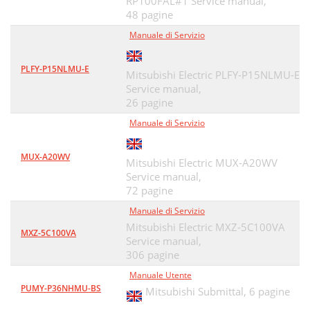
RP100FAL#1 Service manual,
48 pagine
Manuale di Servizio
PLFY-P15NLMU-E
Mitsubishi Electric PLFY-P15NLMU-E
Service manual,
26 pagine
Manuale di Servizio
MUX-A20WV
Mitsubishi Electric MUX-A20WV
Service manual,
72 pagine
Manuale di Servizio
Mitsubishi Electric MXZ-5C100VA
MXZ-5C100VA
Service manual,
306 pagine
Manuale Utente
PUMY-P36NHMU-BS
Mitsubishi Submittal,
6 pagine