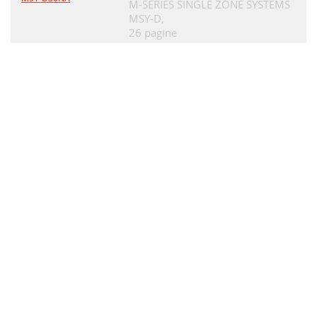
M-SERIES SINGLE ZONE SYSTEMS
MSY-D,
26 pagine