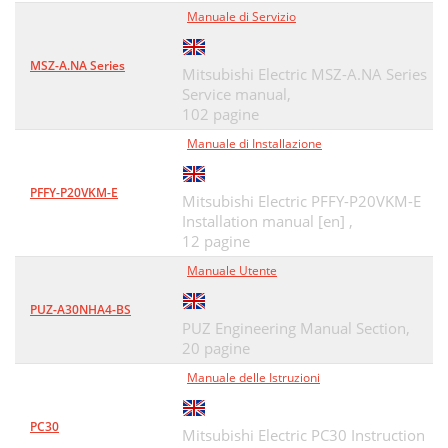
Manuale di Servizio
MSZ-A.NA Series
Mitsubishi Electric MSZ-A.NA Series
Service manual,
102 pagine
Manuale di Installazione
PFFY-P20VKM-E
Mitsubishi Electric PFFY-P20VKM-E
Installation manual [en] ,
12 pagine
Manuale Utente
PUZ-A30NHA4-BS
PUZ Engineering Manual Section,
20 pagine
Manuale delle Istruzioni
PC30
Mitsubishi Electric PC30 Instruction