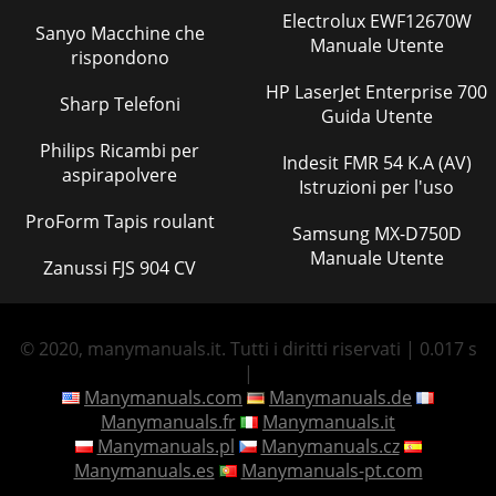
Electrolux EWF12670W
Sanyo Macchine che
Manuale Utente
rispondono
HP LaserJet Enterprise 700
Sharp Telefoni
Guida Utente
Philips Ricambi per
Indesit FMR 54 K.A (AV)
aspirapolvere
Istruzioni per l'uso
ProForm Tapis roulant
Samsung MX-D750D
Manuale Utente
Zanussi FJS 904 CV
© 2020, manymanuals.it. Tutti i diritti riservati | 0.017 s
|
Manymanuals.com
Manymanuals.de
Manymanuals.fr
Manymanuals.it
Manymanuals.pl
Manymanuals.cz
Manymanuals.es
Manymanuals-pt.com