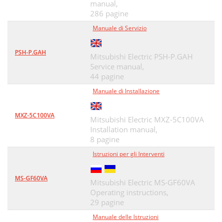
manual,
286 pagine
Manuale di Servizio
PSH-P.GAH
Mitsubishi Electric PSH-P.GAH
Service manual,
44 pagine
Manuale di Installazione
MXZ-5C100VA
Mitsubishi Electric MXZ-5C100VA
Installation manual,
8 pagine
Istruzioni per gli Interventi
MS-GF60VA
Mitsubishi Electric MS-GF60VA
Operating instructions,
29 pagine
Manuale delle Istruzioni